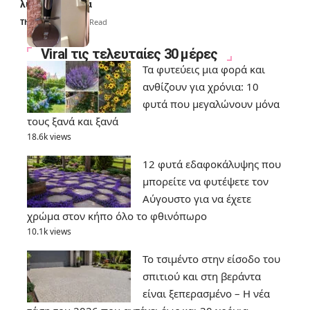
λύσουν τα χέρια
Thali Ombre
6 Min Read
Viral τις τελευταίες 30 μέρες
Τα φυτεύεις μια φορά και
ανθίζουν για χρόνια: 10
φυτά που μεγαλώνουν μόνα
τους ξανά και ξανά
18.6k views
12 φυτά εδαφοκάλυψης που
μπορείτε να φυτέψετε τον
Αύγουστο για να έχετε
χρώμα στον κήπο όλο το φθινόπωρο
10.1k views
Το τσιμέντο στην είσοδο του
σπιτιού και στη βεράντα
είναι ξεπερασμένο – Η νέα