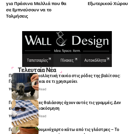
για Πράσινα Μαλλιά που θα
Εξωτερικού Χώρου
σε Εμπνεύσουν να το
Τολμήσεις
Τελευταία Νέα
Πολλοί βάζουν κολλητική ταινία στις ρόδες της βαλίτσας:
Γιατί το κάνουν και σε τι χρησιμεύει
Thali Ombre
4 Min Read
Γιατί οι πετσέτες θαλάσσης έχουν αυτές τις γραμμές; Δεν
είναι μόνο για διακόσμηση
Thali Ombre
5 Min Read
Γιατί βάζουν αλουμινόχαρτο κάτω από τις γλάστρες – Το