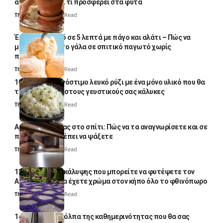
απλό κόλπο και τι προσφέρει στα φυτά
Thali Ombre
4 Min Read
Έτοιμο παγωτό σε 5 λεπτά με πάγο και αλάτι – Πώς να
μετατρέψετε το γάλα σε σπιτικό παγωτό χωρίς
παγωτομηχανή
Thali Ombre
4 Min Read
10 φορές ποιο νόστιμο λευκό ρύζι με ένα μόνο υλικό που θα
το απογειώσει στους γευστικούς σας κάλυκες
Thali Ombre
4 Min Read
Αυγά κατσαρίδας στο σπίτι: Πώς να τα αναγνωρίσετε και σε
ποια σημεία πρέπει να ψάξετε
Thali Ombre
4 Min Read
12 φυτά εδαφοκάλυψης που μπορείτε να φυτέψετε τον
Αύγουστο για να έχετε χρώμα στον κήπο όλο το φθινόπωρο
Thali Ombre
7 Min Read
14 πανέξυπνα κόλπα της καθημερινότητας που θα σας