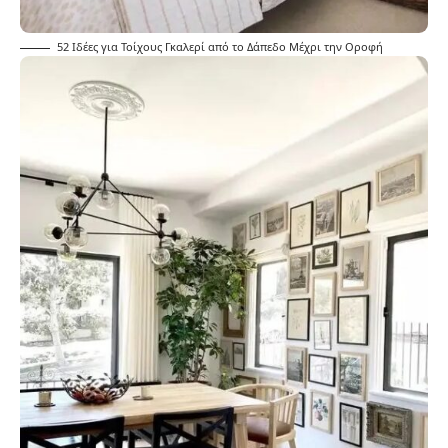
52 Ιδέες για Τοίχους Γκαλερί από το Δάπεδο Μέχρι την Οροφή