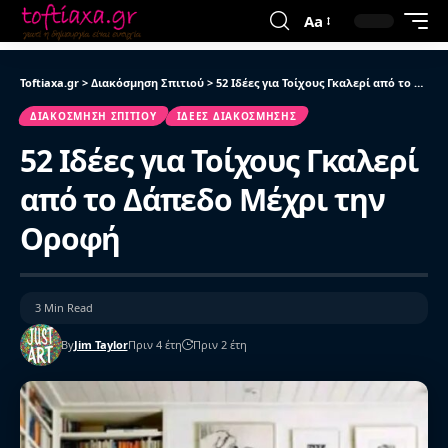
Aa
Toftiaxa.gr
>
Διακόσμηση Σπιτιού
>
52 Ιδέες για Τοίχους Γκαλερί από το Δάπεδο Μέχρι την Οροφή
ΔΙΑΚΌΣΜΗΣΗ ΣΠΙΤΙΟΎ
ΙΔΈΕΣ ΔΙΑΚΌΣΜΗΣΗΣ
52 Ιδέες για Τοίχους Γκαλερί
από το Δάπεδο Μέχρι την
Οροφή
3 Min Read
By
Jim Taylor
Πριν 4 έτη
Πριν 2 έτη