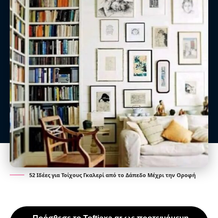
52 Ιδέες για Τοίχους Γκαλερί από το Δάπεδο Μέχρι την Οροφή