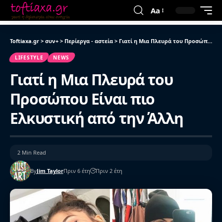
Aa
Toftiaxa.gr
>
συν+
>
Περίεργα - αστεία
>
Γιατί η Μια Πλευρά του Προσώπου Είναι πιο Ελκυστική από την Άλλη
LIFESTYLE
NEWS
Γιατί η Μια Πλευρά του
Προσώπου Είναι πιο
Ελκυστική από την Άλλη
2 Min Read
By
Jim Taylor
Πριν 6 έτη
Πριν 2 έτη