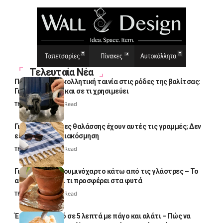
Τελευταία Νέα
Πολλοί βάζουν κολλητική ταινία στις ρόδες της βαλίτσας:
Γιατί το κάνουν και σε τι χρησιμεύει
Thali Ombre
4 Min Read
Γιατί οι πετσέτες θαλάσσης έχουν αυτές τις γραμμές; Δεν
είναι μόνο για διακόσμηση
Thali Ombre
5 Min Read
Γιατί βάζουν αλουμινόχαρτο κάτω από τις γλάστρες – Το
απλό κόλπο και τι προσφέρει στα φυτά
Thali Ombre
4 Min Read
Έτοιμο παγωτό σε 5 λεπτά με πάγο και αλάτι – Πώς να