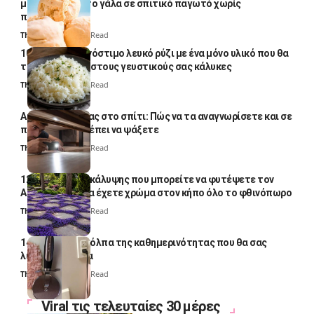
μετατρέψετε το γάλα σε σπιτικό παγωτό χωρίς
παγωτομηχανή
Thali Ombre
4 Min Read
10 φορές ποιο νόστιμο λευκό ρύζι με ένα μόνο υλικό που θα
το απογειώσει στους γευστικούς σας κάλυκες
Thali Ombre
4 Min Read
Αυγά κατσαρίδας στο σπίτι: Πώς να τα αναγνωρίσετε και σε
ποια σημεία πρέπει να ψάξετε
Thali Ombre
4 Min Read
12 φυτά εδαφοκάλυψης που μπορείτε να φυτέψετε τον
Αύγουστο για να έχετε χρώμα στον κήπο όλο το φθινόπωρο
Thali Ombre
7 Min Read
14 πανέξυπνα κόλπα της καθημερινότητας που θα σας
λύσουν τα χέρια
Thali Ombre
6 Min Read
Viral τις τελευταίες 30 μέρες