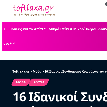
Συμβουλές για το σπίτι
Μικρό Σπίτι & Μικροί Χώροι
Διακ
συν+
Toftiaxa.gr
>
Μόδα
>
16 Ιδανικοί Συνδυασμοί Χρωμάτων για 
ΜΌΔΑ
ΡΟΎΧΑ
16 Ιδανικοί Συ