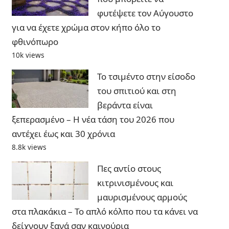
φυτέψετε τον Αύγουστο
για να έχετε χρώμα στον κήπο όλο το
φθινόπωρο
10k views
Το τσιμέντο στην είσοδο
του σπιτιού και στη
βεράντα είναι
ξεπερασμένο – Η νέα τάση του 2026 που
αντέχει έως και 30 χρόνια
8.8k views
Πες αντίο στους
κιτρινισμένους και
μαυρισμένους αρμούς
στα πλακάκια – Το απλό κόλπο που τα κάνει να
δείχνουν ξανά σαν καινούρια