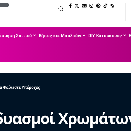
όσμηση Σπιτιού
Κήπος και Μπαλκόνι
DIY Κατασκευές
να Φαίνεστε Υπέροχες
νδυασμοί Χρωμάτων