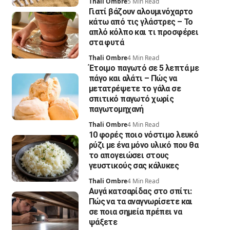
Thali Ombre
5 Min Read
Γιατί βάζουν αλουμινόχαρτο
κάτω από τις γλάστρες – Το
απλό κόλπο και τι προσφέρει
στα φυτά
Thali Ombre
4 Min Read
Έτοιμο παγωτό σε 5 λεπτά με
πάγο και αλάτι – Πώς να
μετατρέψετε το γάλα σε
σπιτικό παγωτό χωρίς
παγωτομηχανή
Thali Ombre
4 Min Read
10 φορές ποιο νόστιμο λευκό
ρύζι με ένα μόνο υλικό που θα
το απογειώσει στους
γευστικούς σας κάλυκες
Thali Ombre
4 Min Read
Αυγά κατσαρίδας στο σπίτι:
Πώς να τα αναγνωρίσετε και
σε ποια σημεία πρέπει να
ψάξετε