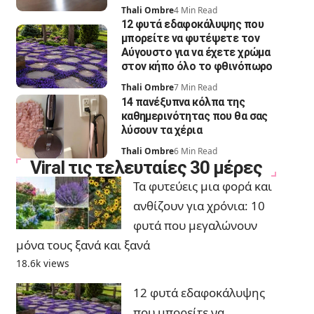
Thali Ombre
4 Min Read
12 φυτά εδαφοκάλυψης που
μπορείτε να φυτέψετε τον
Αύγουστο για να έχετε χρώμα
στον κήπο όλο το φθινόπωρο
Thali Ombre
7 Min Read
14 πανέξυπνα κόλπα της
καθημερινότητας που θα σας
λύσουν τα χέρια
Thali Ombre
6 Min Read
Viral τις τελευταίες 30 μέρες
Τα φυτεύεις μια φορά και
ανθίζουν για χρόνια: 10
φυτά που μεγαλώνουν
μόνα τους ξανά και ξανά
18.6k views
12 φυτά εδαφοκάλυψης
που μπορείτε να