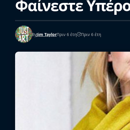
Φαίνεστε Υπέρο
By
Jim Taylor
Πριν 6 έτη
Πριν 6 έτη