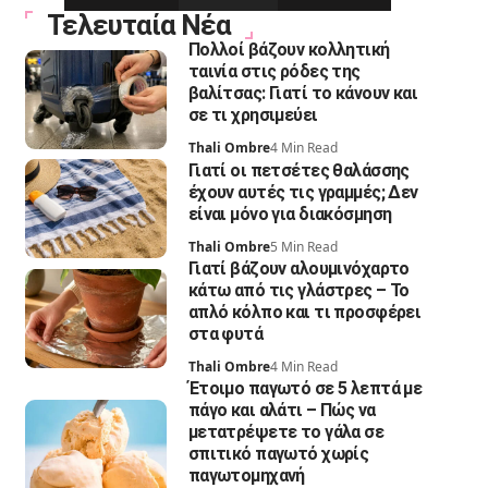
Τελευταία Νέα
Πολλοί βάζουν κολλητική
ταινία στις ρόδες της
βαλίτσας: Γιατί το κάνουν και
σε τι χρησιμεύει
Thali Ombre
4 Min Read
Γιατί οι πετσέτες θαλάσσης
έχουν αυτές τις γραμμές; Δεν
είναι μόνο για διακόσμηση
Thali Ombre
5 Min Read
Γιατί βάζουν αλουμινόχαρτο
κάτω από τις γλάστρες – Το
απλό κόλπο και τι προσφέρει
στα φυτά
Thali Ombre
4 Min Read
Έτοιμο παγωτό σε 5 λεπτά με
πάγο και αλάτι – Πώς να
μετατρέψετε το γάλα σε
σπιτικό παγωτό χωρίς
παγωτομηχανή