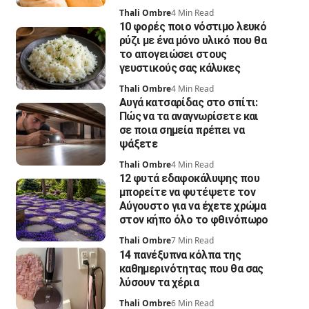
Thali Ombre
4 Min Read
10 φορές ποιο νόστιμο λευκό
ρύζι με ένα μόνο υλικό που θα
το απογειώσει στους
γευστικούς σας κάλυκες
Thali Ombre
4 Min Read
Αυγά κατσαρίδας στο σπίτι:
Πώς να τα αναγνωρίσετε και
σε ποια σημεία πρέπει να
ψάξετε
Thali Ombre
4 Min Read
12 φυτά εδαφοκάλυψης που
μπορείτε να φυτέψετε τον
Αύγουστο για να έχετε χρώμα
στον κήπο όλο το φθινόπωρο
Thali Ombre
7 Min Read
14 πανέξυπνα κόλπα της
καθημερινότητας που θα σας
λύσουν τα χέρια
Thali Ombre
6 Min Read