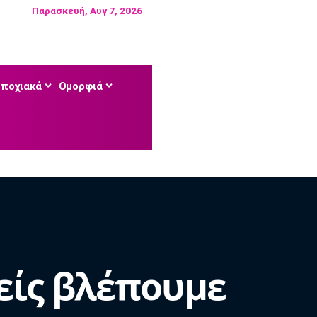
Παρασκευή, Αυγ 7, 2026
Εποχιακά
Ομορφιά
είς βλέπουμε