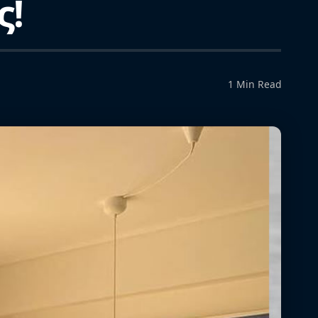
ς!
1 Min Read