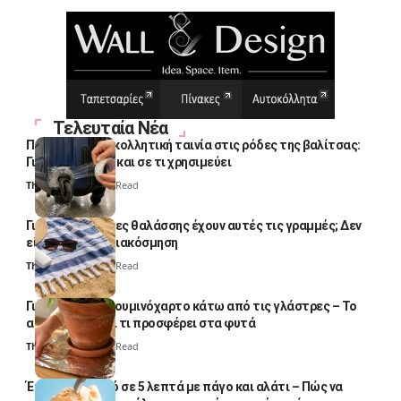
Τελευταία Νέα
Πολλοί βάζουν κολλητική ταινία στις ρόδες της βαλίτσας:
Γιατί το κάνουν και σε τι χρησιμεύει
Thali Ombre
4 Min Read
Γιατί οι πετσέτες θαλάσσης έχουν αυτές τις γραμμές; Δεν
είναι μόνο για διακόσμηση
Thali Ombre
5 Min Read
Γιατί βάζουν αλουμινόχαρτο κάτω από τις γλάστρες – Το
απλό κόλπο και τι προσφέρει στα φυτά
Thali Ombre
4 Min Read
Έτοιμο παγωτό σε 5 λεπτά με πάγο και αλάτι – Πώς να