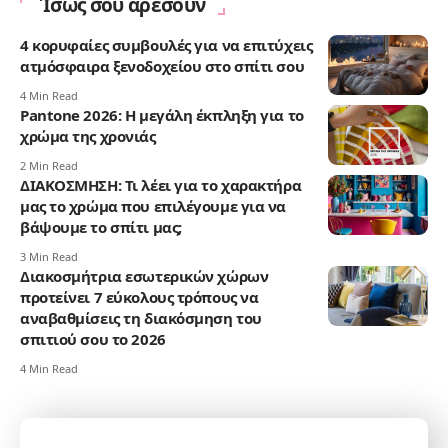
Ίσως σου αρέσουν
4 κορυφαίες συμβουλές για να επιτύχεις
ατμόσφαιρα ξενοδοχείου στο σπίτι σου
4 Min Read
Pantone 2026: Η μεγάλη έκπληξη για το
χρώμα της χρονιάς
2 Min Read
ΔΙΑΚΟΣΜΗΣΗ: Τι λέει για το χαρακτήρα
μας το χρώμα που επιλέγουμε για να
βάψουμε το σπίτι μας;
3 Min Read
Διακοσμήτρια εσωτερικών χώρων
προτείνει 7 εύκολους τρόπους να
αναβαθμίσεις τη διακόσμηση του
σπιτιού σου το 2026
4 Min Read