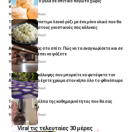
μετατρέψετε το γάλα σε σπιτικό παγωτό χωρίς
παγωτομηχανή
Thali Ombre
4 Min Read
10 φορές ποιο νόστιμο λευκό ρύζι με ένα μόνο υλικό που θα
το απογειώσει στους γευστικούς σας κάλυκες
Thali Ombre
4 Min Read
Αυγά κατσαρίδας στο σπίτι: Πώς να τα αναγνωρίσετε και σε
ποια σημεία πρέπει να ψάξετε
Thali Ombre
4 Min Read
12 φυτά εδαφοκάλυψης που μπορείτε να φυτέψετε τον
Αύγουστο για να έχετε χρώμα στον κήπο όλο το φθινόπωρο
Thali Ombre
7 Min Read
14 πανέξυπνα κόλπα της καθημερινότητας που θα σας
λύσουν τα χέρια
Thali Ombre
6 Min Read
Viral τις τελευταίες 30 μέρες