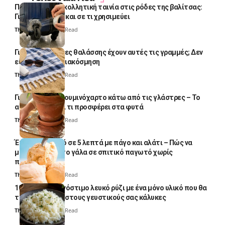
Πολλοί βάζουν κολλητική ταινία στις ρόδες της βαλίτσας:
Γιατί το κάνουν και σε τι χρησιμεύει
Thali Ombre
4 Min Read
Γιατί οι πετσέτες θαλάσσης έχουν αυτές τις γραμμές; Δεν
είναι μόνο για διακόσμηση
Thali Ombre
5 Min Read
Γιατί βάζουν αλουμινόχαρτο κάτω από τις γλάστρες – Το
απλό κόλπο και τι προσφέρει στα φυτά
Thali Ombre
4 Min Read
Έτοιμο παγωτό σε 5 λεπτά με πάγο και αλάτι – Πώς να
μετατρέψετε το γάλα σε σπιτικό παγωτό χωρίς
παγωτομηχανή
Thali Ombre
4 Min Read
10 φορές ποιο νόστιμο λευκό ρύζι με ένα μόνο υλικό που θα
το απογειώσει στους γευστικούς σας κάλυκες
Thali Ombre
4 Min Read