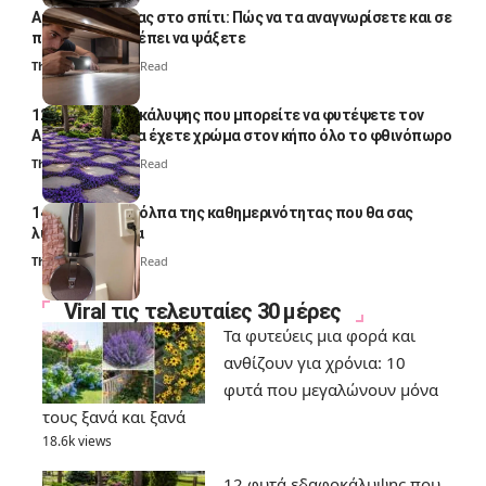
Αυγά κατσαρίδας στο σπίτι: Πώς να τα αναγνωρίσετε και σε
ποια σημεία πρέπει να ψάξετε
Thali Ombre
4 Min Read
12 φυτά εδαφοκάλυψης που μπορείτε να φυτέψετε τον
Αύγουστο για να έχετε χρώμα στον κήπο όλο το φθινόπωρο
Thali Ombre
7 Min Read
14 πανέξυπνα κόλπα της καθημερινότητας που θα σας
λύσουν τα χέρια
Thali Ombre
6 Min Read
Viral τις τελευταίες 30 μέρες
Τα φυτεύεις μια φορά και
ανθίζουν για χρόνια: 10
φυτά που μεγαλώνουν μόνα
τους ξανά και ξανά
18.6k views
12 φυτά εδαφοκάλυψης που