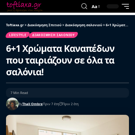
Aa
Toftiaxa.gr
>
Διακόσμηση Σπιτιού
>
Διακόσμηση σαλονιού
>
6+1 Χρώματα Καναπέδων που ταιριάζουν σε όλα τα σαλόνια!
LIFESTYLE
ΔΙΑΚΌΣΜΗΣΗ ΣΑΛΟΝΙΟΎ
6+1 Χρώματα Καναπέδων
που ταιριάζουν σε όλα τα
σαλόνια!
7 Min Read
By
Thali Ombre
Πριν 7 έτη
Πριν 2 έτη