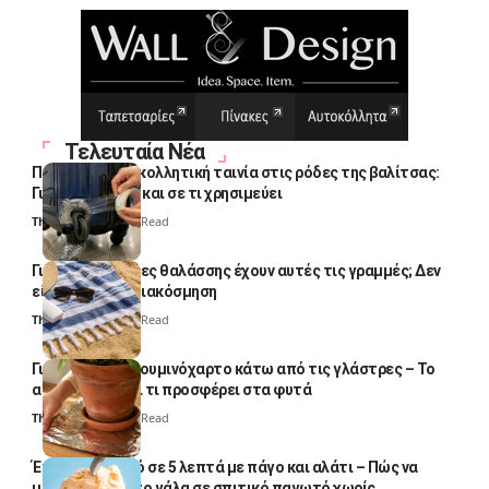
Τελευταία Νέα
Πολλοί βάζουν κολλητική ταινία στις ρόδες της βαλίτσας:
Γιατί το κάνουν και σε τι χρησιμεύει
Thali Ombre
4 Min Read
Γιατί οι πετσέτες θαλάσσης έχουν αυτές τις γραμμές; Δεν
είναι μόνο για διακόσμηση
Thali Ombre
5 Min Read
Γιατί βάζουν αλουμινόχαρτο κάτω από τις γλάστρες – Το
απλό κόλπο και τι προσφέρει στα φυτά
Thali Ombre
4 Min Read
Έτοιμο παγωτό σε 5 λεπτά με πάγο και αλάτι – Πώς να
μετατρέψετε το γάλα σε σπιτικό παγωτό χωρίς