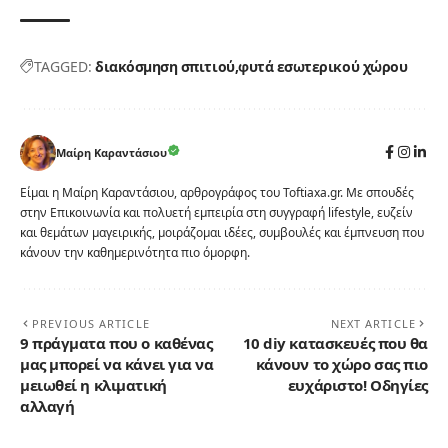
TAGGED:
διακόσμηση σπιτιού
φυτά εσωτερικού χώρου
Μαίρη Καραντάσιου
Είμαι η Μαίρη Καραντάσιου, αρθρογράφος του Toftiaxa.gr. Με σπουδές
στην Επικοινωνία και πολυετή εμπειρία στη συγγραφή lifestyle, ευζείν
και θεμάτων μαγειρικής, μοιράζομαι ιδέες, συμβουλές και έμπνευση που
κάνουν την καθημερινότητα πιο όμορφη.
PREVIOUS ARTICLE
NEXT ARTICLE
9 πράγματα που ο καθένας
10 diy κατασκευές που θα
μας μπορεί να κάνει για να
κάνουν το χώρο σας πιο
μειωθεί η κλιματική
ευχάριστο! Οδηγίες
αλλαγή