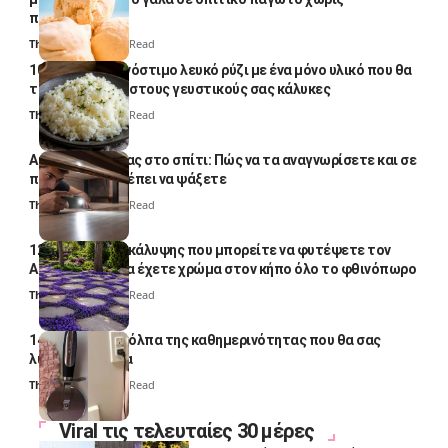
παγωτομηχανή
Thali Ombre
4 Min Read
10 φορές ποιο νόστιμο λευκό ρύζι με ένα μόνο υλικό που θα
το απογειώσει στους γευστικούς σας κάλυκες
Thali Ombre
4 Min Read
Αυγά κατσαρίδας στο σπίτι: Πώς να τα αναγνωρίσετε και σε
ποια σημεία πρέπει να ψάξετε
Thali Ombre
4 Min Read
12 φυτά εδαφοκάλυψης που μπορείτε να φυτέψετε τον
Αύγουστο για να έχετε χρώμα στον κήπο όλο το φθινόπωρο
Thali Ombre
7 Min Read
14 πανέξυπνα κόλπα της καθημερινότητας που θα σας
λύσουν τα χέρια
Thali Ombre
6 Min Read
Viral τις τελευταίες 30 μέρες