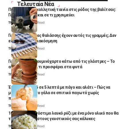
Τελευταία Νέα
Πολλοί βάζουν κολλητική ταινία στις ρόδες της βαλίτσας:
Γιατί το κάνουν και σε τι χρησιμεύει
Thali Ombre
4 Min Read
Γιατί οι πετσέτες θαλάσσης έχουν αυτές τις γραμμές; Δεν
είναι μόνο για διακόσμηση
Thali Ombre
5 Min Read
Γιατί βάζουν αλουμινόχαρτο κάτω από τις γλάστρες – Το
απλό κόλπο και τι προσφέρει στα φυτά
Thali Ombre
4 Min Read
Έτοιμο παγωτό σε 5 λεπτά με πάγο και αλάτι – Πώς να
μετατρέψετε το γάλα σε σπιτικό παγωτό χωρίς
παγωτομηχανή
Thali Ombre
4 Min Read
10 φορές ποιο νόστιμο λευκό ρύζι με ένα μόνο υλικό που θα
το απογειώσει στους γευστικούς σας κάλυκες
Thali Ombre
4 Min Read