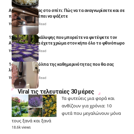
Αυγά κατσαρίδας στο σπίτι: Πώς να τα αναγνωρίσετε και σε
ποια σημεία πρέπει να ψάξετε
Thali Ombre
4 Min Read
12 φυτά εδαφοκάλυψης που μπορείτε να φυτέψετε τον
Αύγουστο για να έχετε χρώμα στον κήπο όλο το φθινόπωρο
Thali Ombre
7 Min Read
14 πανέξυπνα κόλπα της καθημερινότητας που θα σας
λύσουν τα χέρια
Thali Ombre
6 Min Read
Viral τις τελευταίες 30 μέρες
Τα φυτεύεις μια φορά και
ανθίζουν για χρόνια: 10
φυτά που μεγαλώνουν μόνα
τους ξανά και ξανά
18.6k views