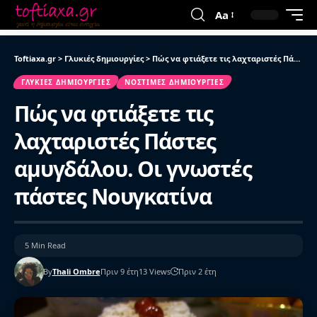
Aa
Toftiaxa.gr
>
Γλυκιές δημιουργίες
>
Πώς να φτιάξετε τις λαχταριστές Πάστες αμυγδάλου. Οι γνωστές πάστες Νουγκατίνα
ΓΛΥΚΙΈΣ ΔΗΜΙΟΥΡΓΊΕΣ
ΝΌΣΤΙΜΕΣ ΔΗΜΙΟΥΡΓΊΕΣ
Πώς να φτιάξετε τις
λαχταριστές Πάστες
αμυγδάλου. Οι γνωστές
πάστες Νουγκατίνα
5 Min Read
By
Thali Ombre
Πριν 9 έτη
13 Views
Πριν 2 έτη