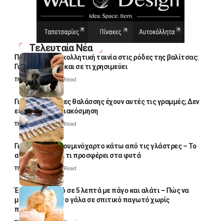
Τελευταία Νέα
Πολλοί βάζουν κολλητική ταινία στις ρόδες της βαλίτσας:
Γιατί το κάνουν και σε τι χρησιμεύει
Thali Ombre
4 Min Read
Γιατί οι πετσέτες θαλάσσης έχουν αυτές τις γραμμές; Δεν
είναι μόνο για διακόσμηση
Thali Ombre
5 Min Read
Γιατί βάζουν αλουμινόχαρτο κάτω από τις γλάστρες – Το
απλό κόλπο και τι προσφέρει στα φυτά
Thali Ombre
4 Min Read
Έτοιμο παγωτό σε 5 λεπτά με πάγο και αλάτι – Πώς να
μετατρέψετε το γάλα σε σπιτικό παγωτό χωρίς
παγωτομηχανή