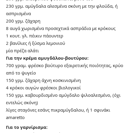
230 γρμ. αμύγδαλα αλεσμένα σκόνη με την φλούδα, ή
ασπρισμένα
200 γρμ. ζάχαρη
8 αυγά χωρισμένα προσεχτικά ασπράδια με κρόκους
1 κουτ. γλ. πέικιν πάουντερ
2 βανίλιες ή ξύσμα λεμoνιoύ
μία πρέζα αλάτι
Για την κρέμα αμυγδάλου-βουτύρου:
700 γραμ. φρέσκο βούτυρο εξαιρετικής ποιότητας, κρύο
από το ψυγείο
150 γρμ. ζάχαρη άχνη κοσκινισμένη
4 κρόκοι αυγών φρέσκοι βιολογικοί
150 γρμ. καβουρδισμένο αμύγδαλο ψιλοαλεσμένο, (όχι
εντελώς σκόνη)
λίγες σταγόνες εσάνς πικραμύγδαλου, ή 1 σφινάκι
amaretto
Για το γαρνίρισμα: