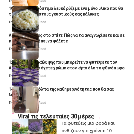
Thali Ombre
4 Min Read
10 φορές ποιο νόστιμο λευκό ρύζι με ένα μόνο υλικό που θα
το απογειώσει στους γευστικούς σας κάλυκες
Thali Ombre
4 Min Read
Αυγά κατσαρίδας στο σπίτι: Πώς να τα αναγνωρίσετε και σε
ποια σημεία πρέπει να ψάξετε
Thali Ombre
4 Min Read
12 φυτά εδαφοκάλυψης που μπορείτε να φυτέψετε τον
Αύγουστο για να έχετε χρώμα στον κήπο όλο το φθινόπωρο
Thali Ombre
7 Min Read
14 πανέξυπνα κόλπα της καθημερινότητας που θα σας
λύσουν τα χέρια
Thali Ombre
6 Min Read
Viral τις τελευταίες 30 μέρες
Τα φυτεύεις μια φορά και
ανθίζουν για χρόνια: 10