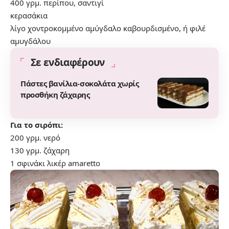
400 γρμ. περίπου, σαντιγί
κερασάκια
λίγο χοντροκομμένο αμύγδαλο καβουρδισμένο, ή φιλέ
αμυγδάλου
Σε ενδιαφέρουν
Πάστες βανίλια-σοκολάτα χωρίς
προσθήκη ζάχαρης
Για το σιρόπι:
200 γρμ. νερό
130 γρμ. ζάχαρη
1 σφινάκι λικέρ amaretto