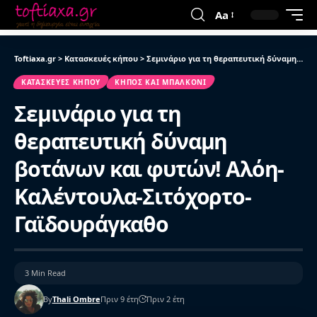
Aa
Toftiaxa.gr
>
Κατασκευές κήπου
>
Σεμινάριο για τη θεραπευτική δύναμη βοτάνων και φυτών! Αλόη-Καλέντουλα-Σιτόχορτο-Γαϊδουράγκαθο
ΚΑΤΑΣΚΕΥΈΣ ΚΉΠΟΥ
ΚΉΠΟΣ ΚΑΙ ΜΠΑΛΚΌΝΙ
Σεμινάριο για τη
θεραπευτική δύναμη
βοτάνων και φυτών! Αλόη-
Καλέντουλα-Σιτόχορτο-
Γαϊδουράγκαθο
3 Min Read
By
Thali Ombre
Πριν 9 έτη
Πριν 2 έτη