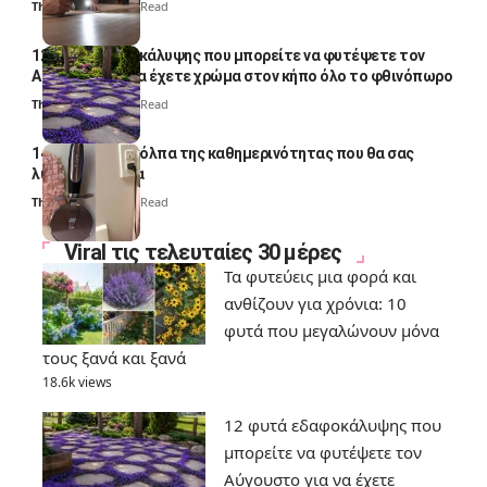
Thali Ombre
4 Min Read
12 φυτά εδαφοκάλυψης που μπορείτε να φυτέψετε τον
Αύγουστο για να έχετε χρώμα στον κήπο όλο το φθινόπωρο
Thali Ombre
7 Min Read
14 πανέξυπνα κόλπα της καθημερινότητας που θα σας
λύσουν τα χέρια
Thali Ombre
6 Min Read
Viral τις τελευταίες 30 μέρες
Τα φυτεύεις μια φορά και
ανθίζουν για χρόνια: 10
φυτά που μεγαλώνουν μόνα
τους ξανά και ξανά
18.6k views
12 φυτά εδαφοκάλυψης που
μπορείτε να φυτέψετε τον
Αύγουστο για να έχετε