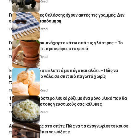
Thali Ombre
4 Min Read
Γιατί οι πετσέτες θαλάσσης έχουν αυτές τις γραμμές; Δεν
είναι μόνο για διακόσμηση
Thali Ombre
5 Min Read
Γιατί βάζουν αλουμινόχαρτο κάτω από τις γλάστρες – Το
απλό κόλπο και τι προσφέρει στα φυτά
Thali Ombre
4 Min Read
Έτοιμο παγωτό σε 5 λεπτά με πάγο και αλάτι – Πώς να
μετατρέψετε το γάλα σε σπιτικό παγωτό χωρίς
παγωτομηχανή
Thali Ombre
4 Min Read
10 φορές ποιο νόστιμο λευκό ρύζι με ένα μόνο υλικό που θα
το απογειώσει στους γευστικούς σας κάλυκες
Thali Ombre
4 Min Read
Αυγά κατσαρίδας στο σπίτι: Πώς να τα αναγνωρίσετε και σε
ποια σημεία πρέπει να ψάξετε