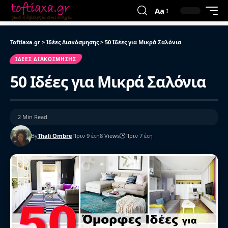
Aa
Toftiaxa.gr
>
Ιδέες Διακόσμησης
>
50 Ιδέες για Μικρά Σαλόνια
ΙΔΈΕΣ ΔΙΑΚΌΣΜΗΣΗΣ
50 Ιδέες για Μικρά Σαλόνια
2 Min Read
By
Thali Ombre
Πριν 9 έτη
8 Views
Πριν 7 έτη