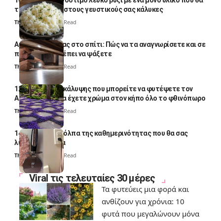
10 φορές ποιο νόστιμο λευκό ρύζι με ένα μόνο υλικό που θα
το απογειώσει στους γευστικούς σας κάλυκες
Thali Ombre
4 Min Read
Αυγά κατσαρίδας στο σπίτι: Πώς να τα αναγνωρίσετε και σε
ποια σημεία πρέπει να ψάξετε
Thali Ombre
4 Min Read
12 φυτά εδαφοκάλυψης που μπορείτε να φυτέψετε τον
Αύγουστο για να έχετε χρώμα στον κήπο όλο το φθινόπωρο
Thali Ombre
7 Min Read
14 πανέξυπνα κόλπα της καθημερινότητας που θα σας
λύσουν τα χέρια
Thali Ombre
6 Min Read
Viral τις τελευταίες 30 μέρες
Τα φυτεύεις μια φορά και
ανθίζουν για χρόνια: 10
φυτά που μεγαλώνουν μόνα