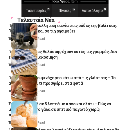
Τελευταία Νέα
Πολλοί βάζουν κολλητική ταινία στις ρόδες της βαλίτσας:
Γιατί το κάνουν και σε τι χρησιμεύει
Thali Ombre
4 Min Read
Γιατί οι πετσέτες θαλάσσης έχουν αυτές τις γραμμές; Δεν
είναι μόνο για διακόσμηση
Thali Ombre
5 Min Read
Γιατί βάζουν αλουμινόχαρτο κάτω από τις γλάστρες – Το
απλό κόλπο και τι προσφέρει στα φυτά
Thali Ombre
4 Min Read
Έτοιμο παγωτό σε 5 λεπτά με πάγο και αλάτι – Πώς να
μετατρέψετε το γάλα σε σπιτικό παγωτό χωρίς
παγωτομηχανή
Thali Ombre
4 Min Read