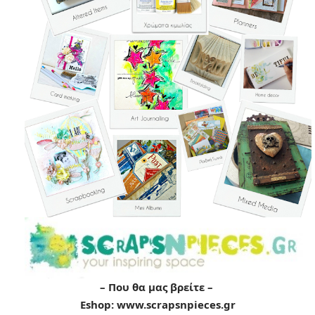
– Που θα μας βρείτε –
Eshop:
www.scrapsnpieces.gr