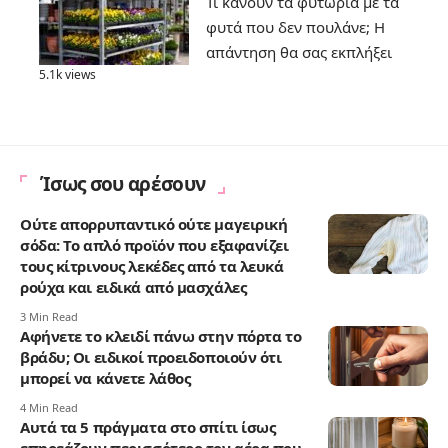
Τι κάνουν τα φυτώρια με τα
φυτά που δεν πουλάνε; Η
απάντηση θα σας εκπλήξει
5.1k views
Ίσως σου αρέσουν
Ούτε απορρυπαντικό ούτε μαγειρική
σόδα: Το απλό προϊόν που εξαφανίζει
τους κίτρινους λεκέδες από τα λευκά
ρούχα και ειδικά από μασχάλες
3 Min Read
Αφήνετε το κλειδί πάνω στην πόρτα το
βράδυ; Οι ειδικοί προειδοποιούν ότι
μπορεί να κάνετε λάθος
4 Min Read
Αυτά τα 5 πράγματα στο σπίτι ίσως