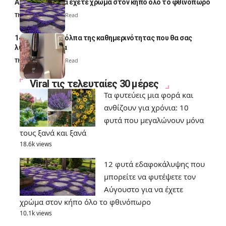
Αύγουστο για να έχετε χρώμα στον κήπο όλο το φθινόπωρο
Thali Ombre
7 Min Read
14 πανέξυπνα κόλπα της καθημερινότητας που θα σας
λύσουν τα χέρια
Thali Ombre
6 Min Read
Viral τις τελευταίες 30 μέρες
Τα φυτεύεις μια φορά και
ανθίζουν για χρόνια: 10
φυτά που μεγαλώνουν μόνα
τους ξανά και ξανά
18.6k views
12 φυτά εδαφοκάλυψης που
μπορείτε να φυτέψετε τον
Αύγουστο για να έχετε
χρώμα στον κήπο όλο το φθινόπωρο
10.1k views