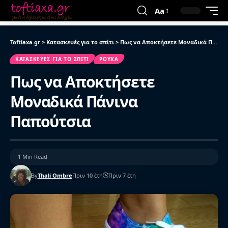
Aa
Toftiaxa.gr
>
Κατασκευές για το σπίτι
>
Πως να Αποκτήσετε Μοναδικά Πάνινα Παπούτσια
ΚΑΤΑΣΚΕΥΈΣ ΓΙΑ ΤΟ ΣΠΊΤΙ
ΡΟΎΧΑ
Πως να Αποκτήσετε
Μοναδικά Πάνινα
Παπούτσια
1 Min Read
By
Thali Ombre
Πριν 10 έτη
Πριν 7 έτη