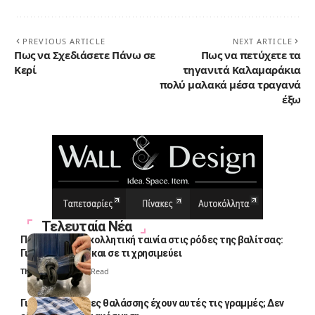
PREVIOUS ARTICLE
NEXT ARTICLE
Πως να Σχεδιάσετε Πάνω σε
Πως να πετύχετε τα
Κερί
τηγανιτά Καλαμαράκια
πολύ μαλακά μέσα τραγανά
έξω
Τελευταία Νέα
Πολλοί βάζουν κολλητική ταινία στις ρόδες της βαλίτσας:
Γιατί το κάνουν και σε τι χρησιμεύει
Thali Ombre
4 Min Read
Γιατί οι πετσέτες θαλάσσης έχουν αυτές τις γραμμές; Δεν