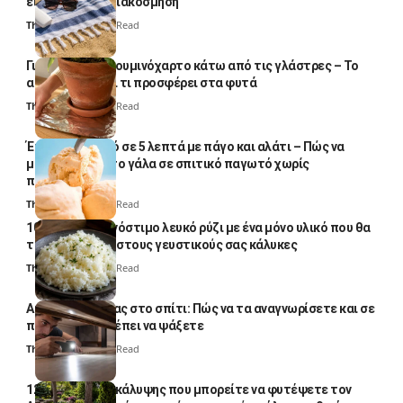
είναι μόνο για διακόσμηση
Thali Ombre
5 Min Read
Γιατί βάζουν αλουμινόχαρτο κάτω από τις γλάστρες – Το
απλό κόλπο και τι προσφέρει στα φυτά
Thali Ombre
4 Min Read
Έτοιμο παγωτό σε 5 λεπτά με πάγο και αλάτι – Πώς να
μετατρέψετε το γάλα σε σπιτικό παγωτό χωρίς
παγωτομηχανή
Thali Ombre
4 Min Read
10 φορές ποιο νόστιμο λευκό ρύζι με ένα μόνο υλικό που θα
το απογειώσει στους γευστικούς σας κάλυκες
Thali Ombre
4 Min Read
Αυγά κατσαρίδας στο σπίτι: Πώς να τα αναγνωρίσετε και σε
ποια σημεία πρέπει να ψάξετε
Thali Ombre
4 Min Read
12 φυτά εδαφοκάλυψης που μπορείτε να φυτέψετε τον