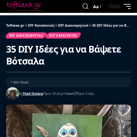
Aa
Toftiaxa.gr
>
DIY Κατασκευές
>
DIY Διακοσμητικά
>
35 DIY Ιδέες για να Βάψετε Βότσαλα
DIY ΔΙΑΚΟΣΜΗΤΙΚΆ
DIY ΚΑΤΑΣΚΕΥΈΣ
35 DIY Ιδέες για να Βάψετε
Βότσαλα
1 Min Read
By
Thali Ombre
Πριν 10 έτη
2 Views
Πριν 2 έτη