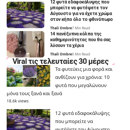
12 φυτά εδαφοκάλυψης που
μπορείτε να φυτέψετε τον
Αύγουστο για να έχετε χρώμα
στον κήπο όλο το φθινόπωρο
Thali Ombre
7 Min Read
14 πανέξυπνα κόλπα της
καθημερινότητας που θα σας
λύσουν τα χέρια
Thali Ombre
6 Min Read
Viral τις τελευταίες 30 μέρες
Τα φυτεύεις μια φορά και
ανθίζουν για χρόνια: 10
φυτά που μεγαλώνουν
μόνα τους ξανά και ξανά
18.6k views
12 φυτά εδαφοκάλυψης
που μπορείτε να
φυτέψετε τον Αύγουστο