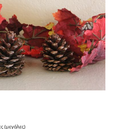
ς (μεγάλες)