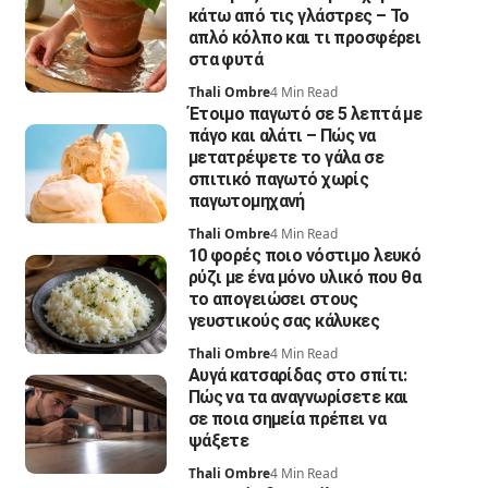
κάτω από τις γλάστρες – Το
απλό κόλπο και τι προσφέρει
στα φυτά
Thali Ombre
4 Min Read
Έτοιμο παγωτό σε 5 λεπτά με
πάγο και αλάτι – Πώς να
μετατρέψετε το γάλα σε
σπιτικό παγωτό χωρίς
παγωτομηχανή
Thali Ombre
4 Min Read
10 φορές ποιο νόστιμο λευκό
ρύζι με ένα μόνο υλικό που θα
το απογειώσει στους
γευστικούς σας κάλυκες
Thali Ombre
4 Min Read
Αυγά κατσαρίδας στο σπίτι:
Πώς να τα αναγνωρίσετε και
σε ποια σημεία πρέπει να
ψάξετε
Thali Ombre
4 Min Read