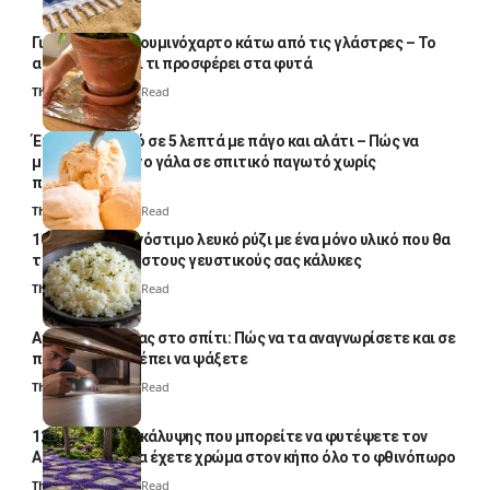
Γιατί βάζουν αλουμινόχαρτο κάτω από τις γλάστρες – Το
απλό κόλπο και τι προσφέρει στα φυτά
Thali Ombre
4 Min Read
Έτοιμο παγωτό σε 5 λεπτά με πάγο και αλάτι – Πώς να
μετατρέψετε το γάλα σε σπιτικό παγωτό χωρίς
παγωτομηχανή
Thali Ombre
4 Min Read
10 φορές ποιο νόστιμο λευκό ρύζι με ένα μόνο υλικό που θα
το απογειώσει στους γευστικούς σας κάλυκες
Thali Ombre
4 Min Read
Αυγά κατσαρίδας στο σπίτι: Πώς να τα αναγνωρίσετε και σε
ποια σημεία πρέπει να ψάξετε
Thali Ombre
4 Min Read
12 φυτά εδαφοκάλυψης που μπορείτε να φυτέψετε τον
Αύγουστο για να έχετε χρώμα στον κήπο όλο το φθινόπωρο
Thali Ombre
7 Min Read