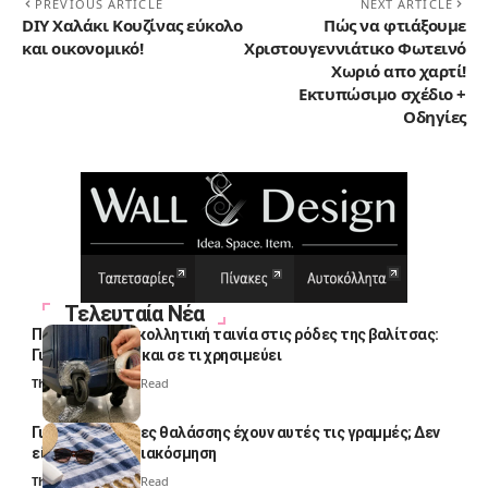
PREVIOUS ARTICLE
NEXT ARTICLE
DIY Χαλάκι Κουζίνας εύκολο
Πώς να φτιάξουμε
και οικονομικό!
Χριστουγεννιάτικο Φωτεινό
Χωριό απο χαρτί!
Εκτυπώσιμο σχέδιο +
Οδηγίες
Τελευταία Νέα
Πολλοί βάζουν κολλητική ταινία στις ρόδες της βαλίτσας:
Γιατί το κάνουν και σε τι χρησιμεύει
Thali Ombre
4 Min Read
Γιατί οι πετσέτες θαλάσσης έχουν αυτές τις γραμμές; Δεν
είναι μόνο για διακόσμηση
Thali Ombre
5 Min Read