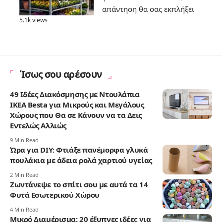
απάντηση θα σας εκπλήξει
5.1k views
Ίσως σου αρέσουν
49 Ιδέες Διακόσμησης με Ντουλάπια
IKEA Besta για Μικρούς και Μεγάλους
Χώρους που Θα σε Κάνουν να τα Δεις
Εντελώς Αλλιώς
9 Min Read
Ώρα για DIY: Φτιάξε πανέμορφα γλυκά
πουλάκια με άδεια ρολά χαρτιού υγείας
2 Min Read
Ζωντάνεψε το σπίτι σου με αυτά τα 14
Φυτά Εσωτερικού Χώρου
4 Min Read
Μικρό Διαμέρισμα: 20 έξυπνες ιδέες για