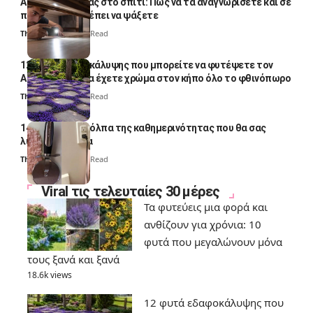
Αυγά κατσαρίδας στο σπίτι: Πώς να τα αναγνωρίσετε και σε
ποια σημεία πρέπει να ψάξετε
Thali Ombre
4 Min Read
12 φυτά εδαφοκάλυψης που μπορείτε να φυτέψετε τον
Αύγουστο για να έχετε χρώμα στον κήπο όλο το φθινόπωρο
Thali Ombre
7 Min Read
14 πανέξυπνα κόλπα της καθημερινότητας που θα σας
λύσουν τα χέρια
Thali Ombre
6 Min Read
Viral τις τελευταίες 30 μέρες
Τα φυτεύεις μια φορά και
ανθίζουν για χρόνια: 10
φυτά που μεγαλώνουν μόνα
τους ξανά και ξανά
18.6k views
12 φυτά εδαφοκάλυψης που