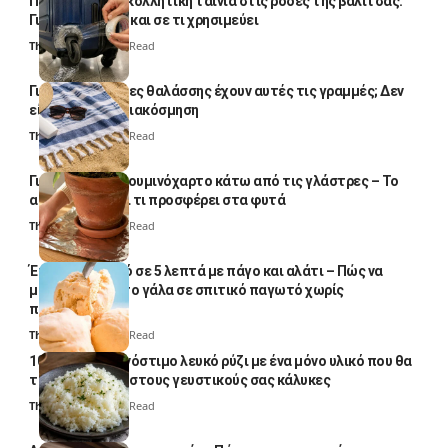
Πολλοί βάζουν κολλητική ταινία στις ρόδες της βαλίτσας:
Γιατί το κάνουν και σε τι χρησιμεύει
Thali Ombre
4 Min Read
Γιατί οι πετσέτες θαλάσσης έχουν αυτές τις γραμμές; Δεν
είναι μόνο για διακόσμηση
Thali Ombre
5 Min Read
Γιατί βάζουν αλουμινόχαρτο κάτω από τις γλάστρες – Το
απλό κόλπο και τι προσφέρει στα φυτά
Thali Ombre
4 Min Read
Έτοιμο παγωτό σε 5 λεπτά με πάγο και αλάτι – Πώς να
μετατρέψετε το γάλα σε σπιτικό παγωτό χωρίς
παγωτομηχανή
Thali Ombre
4 Min Read
10 φορές ποιο νόστιμο λευκό ρύζι με ένα μόνο υλικό που θα
το απογειώσει στους γευστικούς σας κάλυκες
Thali Ombre
4 Min Read