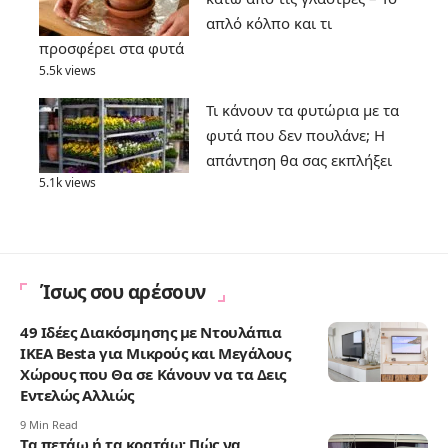
απλό κόλπο και τι
προσφέρει στα φυτά
5.5k views
Τι κάνουν τα φυτώρια με τα
φυτά που δεν πουλάνε; Η
απάντηση θα σας εκπλήξει
5.1k views
Ίσως σου αρέσουν
49 Ιδέες Διακόσμησης με Ντουλάπια
IKEA Besta για Μικρούς και Μεγάλους
Χώρους που Θα σε Κάνουν να τα Δεις
Εντελώς Αλλιώς
9 Min Read
Τα πετάω ή τα κρατάω; Πώς να