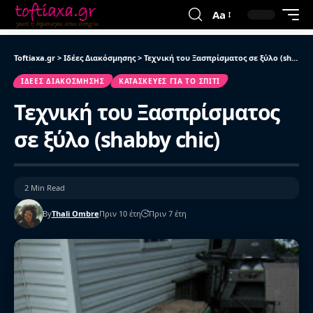
Aa
Toftiaxa.gr
>
Ιδέες Διακόσμησης
>
Τεχνική του Ξασπρίσματος σε ξύλο (shabby chic)
ΙΔΈΕΣ ΔΙΑΚΌΣΜΗΣΗΣ
ΚΑΤΑΣΚΕΥΈΣ ΓΙΑ ΤΟ ΣΠΊΤΙ
Τεχνική του Ξασπρίσματος
σε ξύλο (shabby chic)
2 Min Read
By
Thali Ombre
Πριν 10 έτη
Πριν 7 έτη