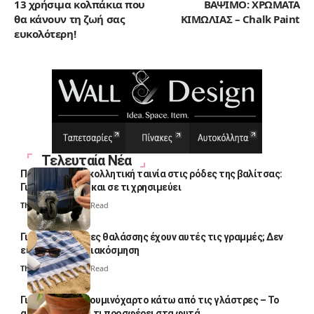
13 χρήσιμα κολπάκια που
ΒΑΨΙΜΟ: ΧΡΩΜΑΤΑ
θα κάνουν τη ζωή σας
ΚΙΜΩΛΙΑΣ – Chalk Paint
ευκολότερη!
Τελευταία Νέα
Πολλοί βάζουν κολλητική ταινία στις ρόδες της βαλίτσας:
Γιατί το κάνουν και σε τι χρησιμεύει
Thali Ombre
4 Min Read
Γιατί οι πετσέτες θαλάσσης έχουν αυτές τις γραμμές; Δεν
είναι μόνο για διακόσμηση
Thali Ombre
5 Min Read
Γιατί βάζουν αλουμινόχαρτο κάτω από τις γλάστρες – Το
απλό κόλπο και τι προσφέρει στα φυτά