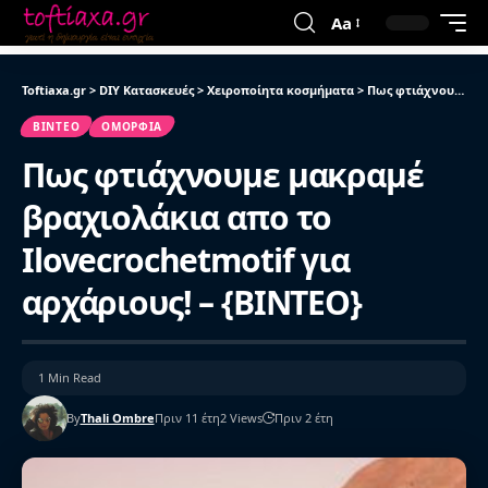
Aa
Toftiaxa.gr
>
DIY Κατασκευές
>
Χειροποίητα κοσμήματα
>
Πως φτιάχνουμε μακραμέ βραχιολάκια απο το Ilovecrochetmotif για αρχάριους! – {ΒΙΝΤΕΟ}
ΒΙΝΤΕΟ
ΟΜΟΡΦΙΆ
Πως φτιάχνουμε μακραμέ
βραχιολάκια απο το
Ilovecrochetmotif για
αρχάριους! – {ΒΙΝΤΕΟ}
1 Min Read
By
Thali Ombre
Πριν 11 έτη
2 Views
Πριν 2 έτη