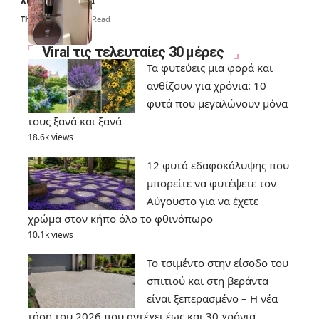
λύσουν τα χέρια
Thali Ombre
6 Min Read
Viral τις τελευταίες 30 μέρες
Τα φυτεύεις μια φορά και
ανθίζουν για χρόνια: 10
φυτά που μεγαλώνουν μόνα
τους ξανά και ξανά
18.6k views
12 φυτά εδαφοκάλυψης που
μπορείτε να φυτέψετε τον
Αύγουστο για να έχετε
χρώμα στον κήπο όλο το φθινόπωρο
10.1k views
Το τσιμέντο στην είσοδο του
σπιτιού και στη βεράντα
είναι ξεπερασμένο – Η νέα
τάση του 2026 που αντέχει έως και 30 χρόνια