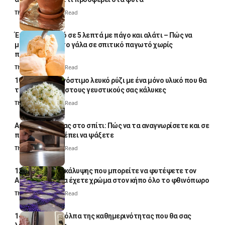
Thali Ombre
4 Min Read
Έτοιμο παγωτό σε 5 λεπτά με πάγο και αλάτι – Πώς να
μετατρέψετε το γάλα σε σπιτικό παγωτό χωρίς
παγωτομηχανή
Thali Ombre
4 Min Read
10 φορές ποιο νόστιμο λευκό ρύζι με ένα μόνο υλικό που θα
το απογειώσει στους γευστικούς σας κάλυκες
Thali Ombre
4 Min Read
Αυγά κατσαρίδας στο σπίτι: Πώς να τα αναγνωρίσετε και σε
ποια σημεία πρέπει να ψάξετε
Thali Ombre
4 Min Read
12 φυτά εδαφοκάλυψης που μπορείτε να φυτέψετε τον
Αύγουστο για να έχετε χρώμα στον κήπο όλο το φθινόπωρο
Thali Ombre
7 Min Read
14 πανέξυπνα κόλπα της καθημερινότητας που θα σας