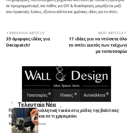
σε προγραμματισμό, και πάθος για DIY & διακόσμηση, μοιράζεται μαζί
σου πρακτικές λύσεις, έξυπνα κόλπα και φρέσκες ιδέες για το σπίτι.
PREVIOUS ARTICLE
NEXT ARTICLE
35 όμορφες ιδέες για
17 ιδέες για να ντύσετε όλο
Decopatch!
το σπίτι (εκτός των τοίχων)
με ταπετσαρία
Τελευταία Νέα
Πολλοί βάζουν κολλητική ταινία στις ρόδες της βαλίτσας:
Γιατί το κάνουν και σε τι χρησιμεύει
Thali Ombre
4 Min Read