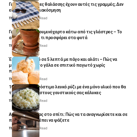
Γιατί οι πετσέτες θαλάσσης έχουν αυτές τις γραμμές; Δεν
είναι μόνο για διακόσμηση
Thali Ombre
5 Min Read
Γιατί βάζουν αλουμινόχαρτο κάτω από τις γλάστρες – Το
απλό κόλπο και τι προσφέρει στα φυτά
Thali Ombre
4 Min Read
Έτοιμο παγωτό σε 5 λεπτά με πάγο και αλάτι – Πώς να
μετατρέψετε το γάλα σε σπιτικό παγωτό χωρίς
παγωτομηχανή
Thali Ombre
4 Min Read
10 φορές ποιο νόστιμο λευκό ρύζι με ένα μόνο υλικό που θα
το απογειώσει στους γευστικούς σας κάλυκες
Thali Ombre
4 Min Read
Αυγά κατσαρίδας στο σπίτι: Πώς να τα αναγνωρίσετε και σε
ποια σημεία πρέπει να ψάξετε
Thali Ombre
4 Min Read