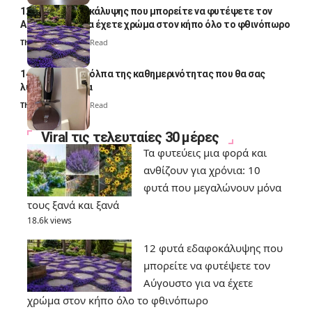
12 φυτά εδαφοκάλυψης που μπορείτε να φυτέψετε τον
Αύγουστο για να έχετε χρώμα στον κήπο όλο το φθινόπωρο
Thali Ombre
7 Min Read
14 πανέξυπνα κόλπα της καθημερινότητας που θα σας
λύσουν τα χέρια
Thali Ombre
6 Min Read
Viral τις τελευταίες 30 μέρες
Τα φυτεύεις μια φορά και
ανθίζουν για χρόνια: 10
φυτά που μεγαλώνουν μόνα
τους ξανά και ξανά
18.6k views
12 φυτά εδαφοκάλυψης που
μπορείτε να φυτέψετε τον
Αύγουστο για να έχετε
χρώμα στον κήπο όλο το φθινόπωρο