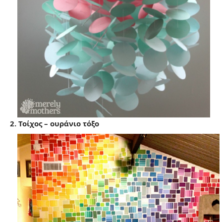
2. Τοίχος – ουράνιο τόξο