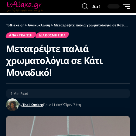
Aa
Toftiaxa.gr
>
Ανακύκλωση
>
Μετατρέψτε παλιά χρωματολόγια σε Κάτι Μοναδικό!
ΑΝΑΚΎΚΛΩΣΗ
ΔΙΑΚΟΣΜΗΤΙΚΆ
Μετατρέψτε παλιά
χρωματολόγια σε Κάτι
Μοναδικό!
1 Min Read
By
Thali Ombre
Πριν 11 έτη
Πριν 7 έτη