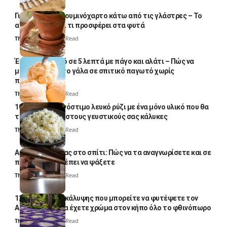
Γιατί βάζουν αλουμινόχαρτο κάτω από τις γλάστρες – Το
απλό κόλπο και τι προσφέρει στα φυτά
Thali Ombre
4 Min Read
Έτοιμο παγωτό σε 5 λεπτά με πάγο και αλάτι – Πώς να
μετατρέψετε το γάλα σε σπιτικό παγωτό χωρίς
παγωτομηχανή
Thali Ombre
4 Min Read
10 φορές ποιο νόστιμο λευκό ρύζι με ένα μόνο υλικό που θα
το απογειώσει στους γευστικούς σας κάλυκες
Thali Ombre
4 Min Read
Αυγά κατσαρίδας στο σπίτι: Πώς να τα αναγνωρίσετε και σε
ποια σημεία πρέπει να ψάξετε
Thali Ombre
4 Min Read
12 φυτά εδαφοκάλυψης που μπορείτε να φυτέψετε τον
Αύγουστο για να έχετε χρώμα στον κήπο όλο το φθινόπωρο
Thali Ombre
7 Min Read