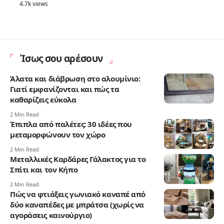
4.7k views
Ίσως σου αρέσουν
Άλατα και διάβρωση στο αλουμίνιο:
Γιατί εμφανίζονται και πώς τα
καθαρίζεις εύκολα
2 Min Read
Έπιπλα από παλέτες: 30 ιδέες που
μεταμορφώνουν τον χώρο
2 Min Read
Μεταλλικές Καρδάρες Γάλακτος για το
Σπίτι και τον Κήπο
2 Min Read
Πώς να φτιάξεις γωνιακό καναπέ από
δύο καναπέδες με μπράτσα (χωρίς να
αγοράσεις καινούργιο)