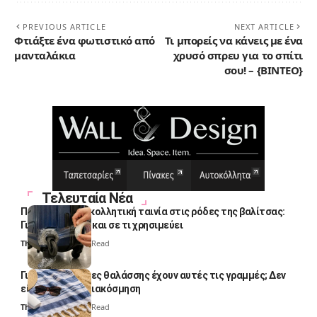
PREVIOUS ARTICLE
NEXT ARTICLE
Φτιάξτε ένα φωτιστικό από
Τι μπορείς να κάνεις με ένα
μανταλάκια
χρυσό σπρευ για το σπίτι
σου! – {BINTEO}
Τελευταία Νέα
Πολλοί βάζουν κολλητική ταινία στις ρόδες της βαλίτσας:
Γιατί το κάνουν και σε τι χρησιμεύει
Thali Ombre
4 Min Read
Γιατί οι πετσέτες θαλάσσης έχουν αυτές τις γραμμές; Δεν
είναι μόνο για διακόσμηση
Thali Ombre
5 Min Read