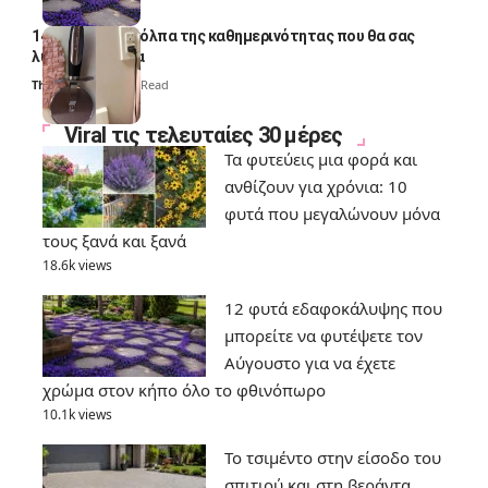
14 πανέξυπνα κόλπα της καθημερινότητας που θα σας
λύσουν τα χέρια
Thali Ombre
6 Min Read
Viral τις τελευταίες 30 μέρες
Τα φυτεύεις μια φορά και
ανθίζουν για χρόνια: 10
φυτά που μεγαλώνουν μόνα
τους ξανά και ξανά
18.6k views
12 φυτά εδαφοκάλυψης που
μπορείτε να φυτέψετε τον
Αύγουστο για να έχετε
χρώμα στον κήπο όλο το φθινόπωρο
10.1k views
Το τσιμέντο στην είσοδο του
σπιτιού και στη βεράντα