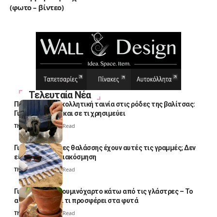
(φωτο – βίντεο)
Τελευταία Νέα
Πολλοί βάζουν κολλητική ταινία στις ρόδες της βαλίτσας:
Γιατί το κάνουν και σε τι χρησιμεύει
Thali Ombre
4 Min Read
Γιατί οι πετσέτες θαλάσσης έχουν αυτές τις γραμμές; Δεν
είναι μόνο για διακόσμηση
Thali Ombre
5 Min Read
Γιατί βάζουν αλουμινόχαρτο κάτω από τις γλάστρες – Το
απλό κόλπο και τι προσφέρει στα φυτά
Thali Ombre
4 Min Read