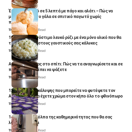
Έτοιμο παγωτό σε 5 λεπτά με πάγο και αλάτι – Πώς να
μετατρέψετε το γάλα σε σπιτικό παγωτό χωρίς
παγωτομηχανή
Thali Ombre
4 Min Read
10 φορές ποιο νόστιμο λευκό ρύζι με ένα μόνο υλικό που θα
το απογειώσει στους γευστικούς σας κάλυκες
Thali Ombre
4 Min Read
Αυγά κατσαρίδας στο σπίτι: Πώς να τα αναγνωρίσετε και σε
ποια σημεία πρέπει να ψάξετε
Thali Ombre
4 Min Read
12 φυτά εδαφοκάλυψης που μπορείτε να φυτέψετε τον
Αύγουστο για να έχετε χρώμα στον κήπο όλο το φθινόπωρο
Thali Ombre
7 Min Read
14 πανέξυπνα κόλπα της καθημερινότητας που θα σας
λύσουν τα χέρια
Thali Ombre
6 Min Read