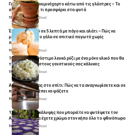
Γιατί βάζουν αλουμινόχαρτο κάτω από τις γλάστρες – Το
απλό κόλπο και τι προσφέρει στα φυτά
Thali Ombre
4 Min Read
Έτοιμο παγωτό σε 5 λεπτά με πάγο και αλάτι – Πώς να
μετατρέψετε το γάλα σε σπιτικό παγωτό χωρίς
παγωτομηχανή
Thali Ombre
4 Min Read
10 φορές ποιο νόστιμο λευκό ρύζι με ένα μόνο υλικό που θα
το απογειώσει στους γευστικούς σας κάλυκες
Thali Ombre
4 Min Read
Αυγά κατσαρίδας στο σπίτι: Πώς να τα αναγνωρίσετε και σε
ποια σημεία πρέπει να ψάξετε
Thali Ombre
4 Min Read
12 φυτά εδαφοκάλυψης που μπορείτε να φυτέψετε τον
Αύγουστο για να έχετε χρώμα στον κήπο όλο το φθινόπωρο
Thali Ombre
7 Min Read