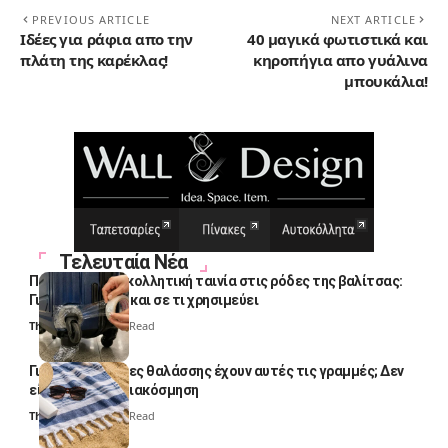
PREVIOUS ARTICLE
NEXT ARTICLE
Ιδέες για ράφια απο την
40 μαγικά φωτιστικά και
πλάτη της καρέκλας!
κηροπήγια απο γυάλινα
μπουκάλια!
Τελευταία Νέα
Πολλοί βάζουν κολλητική ταινία στις ρόδες της βαλίτσας:
Γιατί το κάνουν και σε τι χρησιμεύει
Thali Ombre
4 Min Read
Γιατί οι πετσέτες θαλάσσης έχουν αυτές τις γραμμές; Δεν
είναι μόνο για διακόσμηση
Thali Ombre
5 Min Read