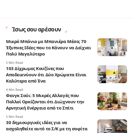
Ίσως σου αρέσουν
Μικρό Μπάνιο με Μπανιέρα Μέσα; 70
Έξυπνες Ιδέες που το Κάνουν να Δείχνει
Πολύ Μεγαλύτερο
5 Min Read
103 Δίχρωμες Κουζίνες που
Αποδεικνύουν ότι Δύο Χρώματα Είναι
Καλύτερα από Ένα
4 Min Read
Φενγκ Σούι: 5 Μικρές Αλλαγές που
Πολλοί Ορκίζονται ότι Διώχνουν την
Αρνητική Ενέργεια από το Σπίτι
5 Min Read
30 δημιουργικές ιδέες για να
ασχοληθείτε αυτό το Σ/Κ με τη σοφίτα