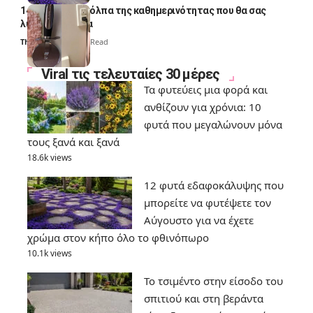
14 πανέξυπνα κόλπα της καθημερινότητας που θα σας
λύσουν τα χέρια
Thali Ombre
6 Min Read
Viral τις τελευταίες 30 μέρες
Τα φυτεύεις μια φορά και
ανθίζουν για χρόνια: 10
φυτά που μεγαλώνουν μόνα
τους ξανά και ξανά
18.6k views
12 φυτά εδαφοκάλυψης που
μπορείτε να φυτέψετε τον
Αύγουστο για να έχετε
χρώμα στον κήπο όλο το φθινόπωρο
10.1k views
Το τσιμέντο στην είσοδο του
σπιτιού και στη βεράντα