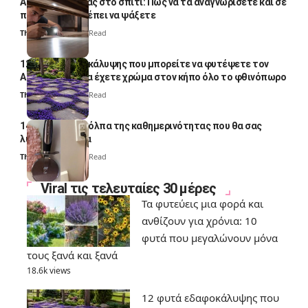
Αυγά κατσαρίδας στο σπίτι: Πώς να τα αναγνωρίσετε και σε
ποια σημεία πρέπει να ψάξετε
Thali Ombre
4 Min Read
12 φυτά εδαφοκάλυψης που μπορείτε να φυτέψετε τον
Αύγουστο για να έχετε χρώμα στον κήπο όλο το φθινόπωρο
Thali Ombre
7 Min Read
14 πανέξυπνα κόλπα της καθημερινότητας που θα σας
λύσουν τα χέρια
Thali Ombre
6 Min Read
Viral τις τελευταίες 30 μέρες
Τα φυτεύεις μια φορά και
ανθίζουν για χρόνια: 10
φυτά που μεγαλώνουν μόνα
τους ξανά και ξανά
18.6k views
12 φυτά εδαφοκάλυψης που