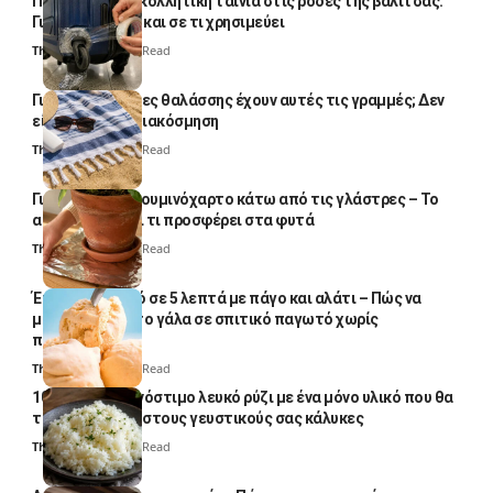
Πολλοί βάζουν κολλητική ταινία στις ρόδες της βαλίτσας:
Γιατί το κάνουν και σε τι χρησιμεύει
Thali Ombre
4 Min Read
Γιατί οι πετσέτες θαλάσσης έχουν αυτές τις γραμμές; Δεν
είναι μόνο για διακόσμηση
Thali Ombre
5 Min Read
Γιατί βάζουν αλουμινόχαρτο κάτω από τις γλάστρες – Το
απλό κόλπο και τι προσφέρει στα φυτά
Thali Ombre
4 Min Read
Έτοιμο παγωτό σε 5 λεπτά με πάγο και αλάτι – Πώς να
μετατρέψετε το γάλα σε σπιτικό παγωτό χωρίς
παγωτομηχανή
Thali Ombre
4 Min Read
10 φορές ποιο νόστιμο λευκό ρύζι με ένα μόνο υλικό που θα
το απογειώσει στους γευστικούς σας κάλυκες
Thali Ombre
4 Min Read