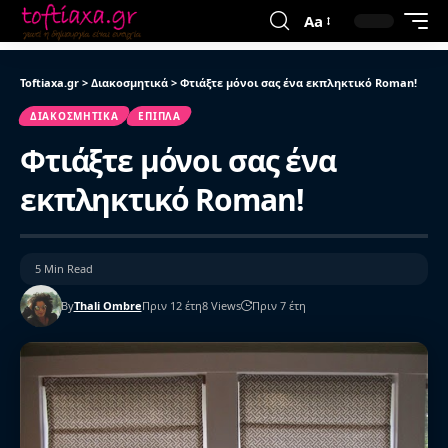
Aa
Toftiaxa.gr
>
Διακοσμητικά
>
Φτιάξτε μόνοι σας ένα εκπληκτικό Roman!
ΔΙΑΚΟΣΜΗΤΙΚΆ
ΈΠΙΠΛΑ
Φτιάξτε μόνοι σας ένα
εκπληκτικό Roman!
5 Min Read
By
Thali Ombre
Πριν 12 έτη
8 Views
Πριν 7 έτη