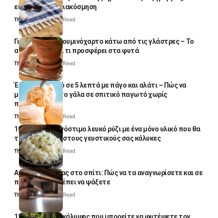
είναι μόνο για διακόσμηση
Thali Ombre
5 Min Read
Γιατί βάζουν αλουμινόχαρτο κάτω από τις γλάστρες – Το
απλό κόλπο και τι προσφέρει στα φυτά
Thali Ombre
4 Min Read
Έτοιμο παγωτό σε 5 λεπτά με πάγο και αλάτι – Πώς να
μετατρέψετε το γάλα σε σπιτικό παγωτό χωρίς
παγωτομηχανή
Thali Ombre
4 Min Read
10 φορές ποιο νόστιμο λευκό ρύζι με ένα μόνο υλικό που θα
το απογειώσει στους γευστικούς σας κάλυκες
Thali Ombre
4 Min Read
Αυγά κατσαρίδας στο σπίτι: Πώς να τα αναγνωρίσετε και σε
ποια σημεία πρέπει να ψάξετε
Thali Ombre
4 Min Read
12 φυτά εδαφοκάλυψης που μπορείτε να φυτέψετε τον