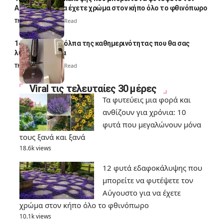
Αύγουστο για να έχετε χρώμα στον κήπο όλο το φθινόπωρο
Thali Ombre
7 Min Read
14 πανέξυπνα κόλπα της καθημερινότητας που θα σας
λύσουν τα χέρια
Thali Ombre
6 Min Read
Viral τις τελευταίες 30 μέρες
Τα φυτεύεις μια φορά και
ανθίζουν για χρόνια: 10
φυτά που μεγαλώνουν μόνα
τους ξανά και ξανά
18.6k views
12 φυτά εδαφοκάλυψης που
μπορείτε να φυτέψετε τον
Αύγουστο για να έχετε
χρώμα στον κήπο όλο το φθινόπωρο
10.1k views