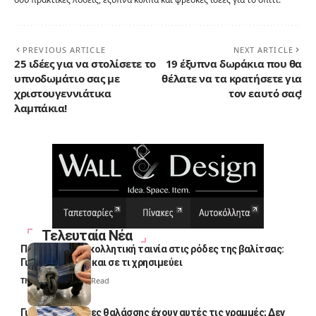
PREVIOUS ARTICLE
NEXT ARTICLE
25 ιδέες για να στολίσετε το
19 έξυπνα δωράκια που θα
υπνοδωμάτιο σας με
θέλατε να τα κρατήσετε για
χριστουγεννιάτικα
τον εαυτό σας!
λαμπάκια!
Τελευταία Νέα
Πολλοί βάζουν κολλητική ταινία στις ρόδες της βαλίτσας:
Γιατί το κάνουν και σε τι χρησιμεύει
Thali Ombre
4 Min Read
Γιατί οι πετσέτες θαλάσσης έχουν αυτές τις γραμμές; Δεν