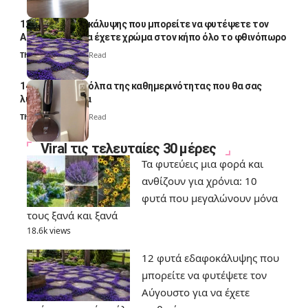
12 φυτά εδαφοκάλυψης που μπορείτε να φυτέψετε τον
Αύγουστο για να έχετε χρώμα στον κήπο όλο το φθινόπωρο
Thali Ombre
7 Min Read
14 πανέξυπνα κόλπα της καθημερινότητας που θα σας
λύσουν τα χέρια
Thali Ombre
6 Min Read
Viral τις τελευταίες 30 μέρες
Τα φυτεύεις μια φορά και
ανθίζουν για χρόνια: 10
φυτά που μεγαλώνουν μόνα
τους ξανά και ξανά
18.6k views
12 φυτά εδαφοκάλυψης που
μπορείτε να φυτέψετε τον
Αύγουστο για να έχετε