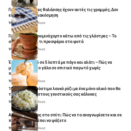
Γιατί οι πετσέτες θαλάσσης έχουν αυτές τις γραμμές; Δεν
είναι μόνο για διακόσμηση
Thali Ombre
5 Min Read
Γιατί βάζουν αλουμινόχαρτο κάτω από τις γλάστρες – Το
απλό κόλπο και τι προσφέρει στα φυτά
Thali Ombre
4 Min Read
Έτοιμο παγωτό σε 5 λεπτά με πάγο και αλάτι – Πώς να
μετατρέψετε το γάλα σε σπιτικό παγωτό χωρίς
παγωτομηχανή
Thali Ombre
4 Min Read
10 φορές ποιο νόστιμο λευκό ρύζι με ένα μόνο υλικό που θα
το απογειώσει στους γευστικούς σας κάλυκες
Thali Ombre
4 Min Read
Αυγά κατσαρίδας στο σπίτι: Πώς να τα αναγνωρίσετε και σε
ποια σημεία πρέπει να ψάξετε
Thali Ombre
4 Min Read