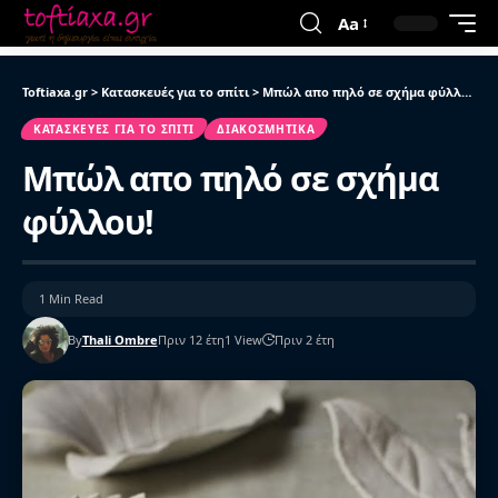
Aa
Toftiaxa.gr
>
Κατασκευές για το σπίτι
>
Μπώλ απο πηλό σε σχήμα φύλλου!
ΚΑΤΑΣΚΕΥΈΣ ΓΙΑ ΤΟ ΣΠΊΤΙ
ΔΙΑΚΟΣΜΗΤΙΚΆ
Μπώλ απο πηλό σε σχήμα
φύλλου!
1 Min Read
By
Thali Ombre
Πριν 12 έτη
1 View
Πριν 2 έτη