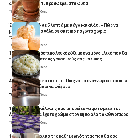
απλό κόλπο και τι προσφέρει στα φυτά
Thali Ombre
4 Min Read
Έτοιμο παγωτό σε 5 λεπτά με πάγο και αλάτι – Πώς να
μετατρέψετε το γάλα σε σπιτικό παγωτό χωρίς
παγωτομηχανή
Thali Ombre
4 Min Read
10 φορές ποιο νόστιμο λευκό ρύζι με ένα μόνο υλικό που θα
το απογειώσει στους γευστικούς σας κάλυκες
Thali Ombre
4 Min Read
Αυγά κατσαρίδας στο σπίτι: Πώς να τα αναγνωρίσετε και σε
ποια σημεία πρέπει να ψάξετε
Thali Ombre
4 Min Read
12 φυτά εδαφοκάλυψης που μπορείτε να φυτέψετε τον
Αύγουστο για να έχετε χρώμα στον κήπο όλο το φθινόπωρο
Thali Ombre
7 Min Read
14 πανέξυπνα κόλπα της καθημερινότητας που θα σας