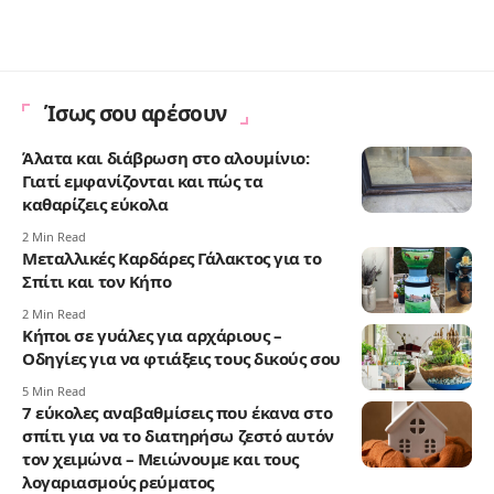
Ίσως σου αρέσουν
Άλατα και διάβρωση στο αλουμίνιο:
Γιατί εμφανίζονται και πώς τα
καθαρίζεις εύκολα
2 Min Read
Μεταλλικές Καρδάρες Γάλακτος για το
Σπίτι και τον Κήπο
2 Min Read
Κήποι σε γυάλες για αρχάριους –
Οδηγίες για να φτιάξεις τους δικούς σου
5 Min Read
7 εύκολες αναβαθμίσεις που έκανα στο
σπίτι για να το διατηρήσω ζεστό αυτόν
τον χειμώνα – Mειώνουμε και τους
λογαριασμούς ρεύματος