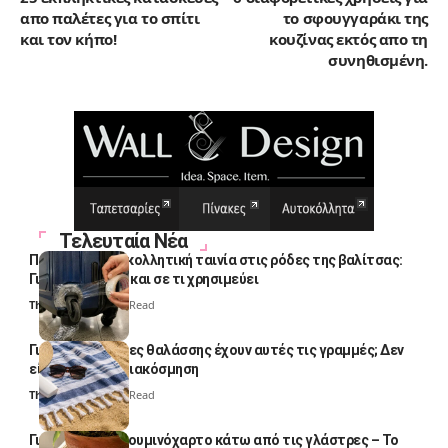
απο παλέτες για το σπίτι
το σφουγγαράκι της
και τον κήπο!
κουζίνας εκτός απο τη
συνηθισμένη.
Τελευταία Νέα
Πολλοί βάζουν κολλητική ταινία στις ρόδες της βαλίτσας:
Γιατί το κάνουν και σε τι χρησιμεύει
Thali Ombre
4 Min Read
Γιατί οι πετσέτες θαλάσσης έχουν αυτές τις γραμμές; Δεν
είναι μόνο για διακόσμηση
Thali Ombre
5 Min Read
Γιατί βάζουν αλουμινόχαρτο κάτω από τις γλάστρες – Το