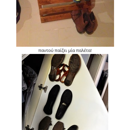
παντού παίζει μία παλέτα!