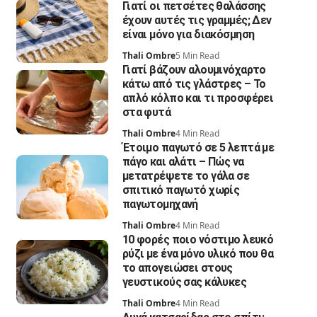
Γιατί οι πετσέτες θαλάσσης
έχουν αυτές τις γραμμές; Δεν
είναι μόνο για διακόσμηση
Thali Ombre
5 Min Read
Γιατί βάζουν αλουμινόχαρτο
κάτω από τις γλάστρες – Το
απλό κόλπο και τι προσφέρει
στα φυτά
Thali Ombre
4 Min Read
Έτοιμο παγωτό σε 5 λεπτά με
πάγο και αλάτι – Πώς να
μετατρέψετε το γάλα σε
σπιτικό παγωτό χωρίς
παγωτομηχανή
Thali Ombre
4 Min Read
10 φορές ποιο νόστιμο λευκό
ρύζι με ένα μόνο υλικό που θα
το απογειώσει στους
γευστικούς σας κάλυκες
Thali Ombre
4 Min Read