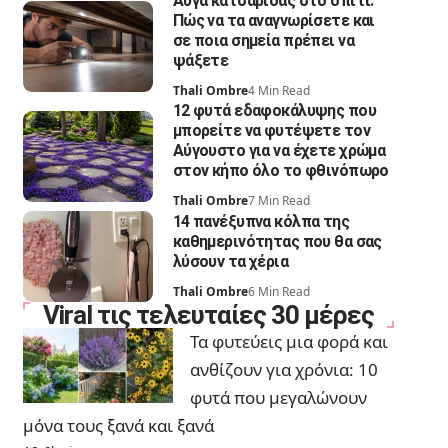
Αυγά κατσαρίδας στο σπίτι:
Πώς να τα αναγνωρίσετε και
σε ποια σημεία πρέπει να
ψάξετε
Thali Ombre
4 Min Read
12 φυτά εδαφοκάλυψης που
μπορείτε να φυτέψετε τον
Αύγουστο για να έχετε χρώμα
στον κήπο όλο το φθινόπωρο
Thali Ombre
7 Min Read
14 πανέξυπνα κόλπα της
καθημερινότητας που θα σας
λύσουν τα χέρια
Thali Ombre
6 Min Read
Viral τις τελευταίες 30 μέρες
Τα φυτεύεις μια φορά και
ανθίζουν για χρόνια: 10
φυτά που μεγαλώνουν
μόνα τους ξανά και ξανά