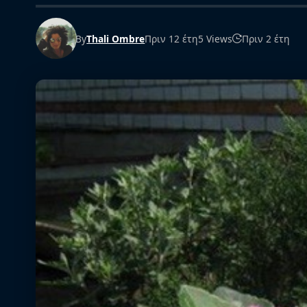
By
Thali Ombre
Πριν 12 έτη
5 Views
Πριν 2 έτη