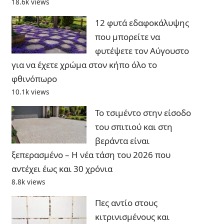
18.6k views
12 φυτά εδαφοκάλυψης
που μπορείτε να
φυτέψετε τον Αύγουστο
για να έχετε χρώμα στον κήπο όλο το
φθινόπωρο
10.1k views
Το τσιμέντο στην είσοδο
του σπιτιού και στη
βεράντα είναι
ξεπερασμένο – Η νέα τάση του 2026 που
αντέχει έως και 30 χρόνια
8.8k views
Πες αντίο στους
κιτρινισμένους και