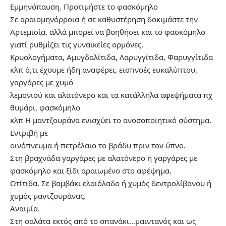
Εμμηνόπαυση. Προτιμήστε το φασκόμηλο
Σε αραιομηνόρροια ή σε καθυστέρηση δοκιμάστε την
Αρτεμισία, αλλά μπορεί να βοηθήσει και το φασκόμηλο
γιατί ρυθμίζει τις γυναικείες ορμόνες.
Κρυολογήματα, Αμυγδαλίτιδα, Λαρυγγίτιδα, Φαρυγγίτιδα
κλπ ό,τι έχουμε ήδη αναφέρει, εισπνοές ευκαλύπτου,
γαργάρες με χυμό
λεμονιού και αλατόνερο και τα κατάλληλα αφεψήματα πχ
θυμάρι, φασκόμηλο
κλπ Η μαντζουράνα ενισχύει το ανοσοποιητικό σύστημα.
Εντριβή με
οινόπνευμα ή πετρέλαιο το βράδυ πριν τον ύπνο.
Στη βραχνάδα γαργάρες με αλατόνερο ή γαργάρες με
φασκόμηλο και ξίδι αραιωμένο στο αφέψημα.
Ωτίτιδα. Σε βαμβάκι ελαιόλαδο ή χυμός δεντρολίβανου ή
χυμός μαντζουράνας.
Αναιμία.
Στη σαλάτα εκτός από το σπανάκι…μαιντανός και ως