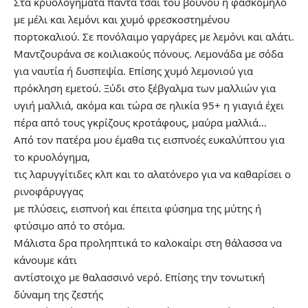
Στα κρυολογήματα πάντα τσάι του βουνού ή φασκόμηλο
με μέλι και λεμόνι και χυμό φρεσκοστημένου
πορτοκαλιού. Σε πονόλαιμο γαργάρες με λεμόνι και αλάτι.
Μαντζουράνα σε κοιλιακούς πόνους. Λεμονάδα με σόδα
για ναυτία ή δυσπεψία. Επίσης χυμό λεμονιού για
πρόκληση εμετού. Ξύδι στο ξέβγαλμα των μαλλιών για
υγιή μαλλιά, ακόμα και τώρα σε ηλικία 95+ η γιαγιά έχει
πέρα από τους γκρίζους κροτάφους, μαύρα μαλλιά…
Από τον πατέρα μου έμαθα τις εισπνοές ευκαλύπτου για
το κρυολόγημα,
τις λαρυγγίτιδες κλπ και το αλατόνερο για να καθαρίσει ο
ρινοφάρυγγας
με πλύσεις, εισπνοή και έπειτα φύσημα της μύτης ή
φτύσιμο από το στόμα.
Μάλιστα δρα προληπτικά το καλοκαίρι στη θάλασσα να
κάνουμε κάτι
αντίστοιχο με θαλασσινό νερό. Επίσης την τονωτική
δύναμη της ζεστής