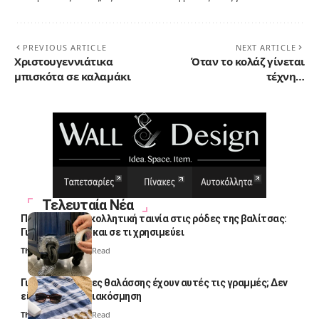
PREVIOUS ARTICLE
NEXT ARTICLE
Χριστουγεννιάτικα
Όταν το κολάζ γίνεται
μπισκότα σε καλαμάκι
τέχνη…
Τελευταία Νέα
Πολλοί βάζουν κολλητική ταινία στις ρόδες της βαλίτσας:
Γιατί το κάνουν και σε τι χρησιμεύει
Thali Ombre
4 Min Read
Γιατί οι πετσέτες θαλάσσης έχουν αυτές τις γραμμές; Δεν
είναι μόνο για διακόσμηση
Thali Ombre
5 Min Read