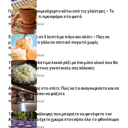
Γιατί βάζουν αλουμινόχαρτο κάτω από τις γλάστρες – Το
απλό κόλπο και τι προσφέρει στα φυτά
Thali Ombre
4 Min Read
Έτοιμο παγωτό σε 5 λεπτά με πάγο και αλάτι – Πώς να
μετατρέψετε το γάλα σε σπιτικό παγωτό χωρίς
παγωτομηχανή
Thali Ombre
4 Min Read
10 φορές ποιο νόστιμο λευκό ρύζι με ένα μόνο υλικό που θα
το απογειώσει στους γευστικούς σας κάλυκες
Thali Ombre
4 Min Read
Αυγά κατσαρίδας στο σπίτι: Πώς να τα αναγνωρίσετε και σε
ποια σημεία πρέπει να ψάξετε
Thali Ombre
4 Min Read
12 φυτά εδαφοκάλυψης που μπορείτε να φυτέψετε τον
Αύγουστο για να έχετε χρώμα στον κήπο όλο το φθινόπωρο
Thali Ombre
7 Min Read