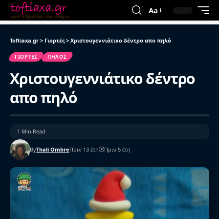
Aa
Toftiaxa.gr
>
Γιορτές
>
Χριστουγεννιάτικο δέντρο απο πηλό
ΓΙΟΡΤΈΣ
ΠΗΛΌΣ
Χριστουγεννιάτικο δέντρο
απο πηλό
1 Min Read
By
Thali Ombre
Πριν 13 έτη
Πριν 5 έτη