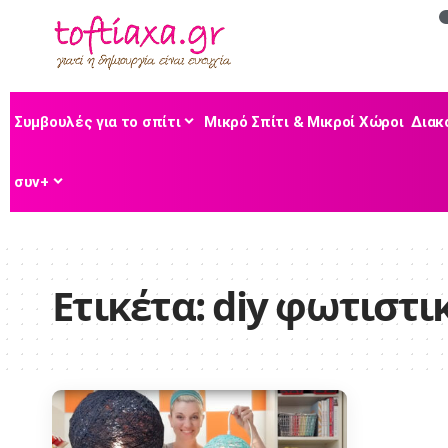
Συμβουλές για το σπίτι
Μικρό Σπίτι & Μικροί Χώροι
Διακ
συν+
Ετικέτα:
diy φωτιστι