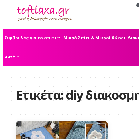
Συμβουλές για το σπίτι
Μικρό Σπίτι & Μικροί Χώροι
Διακ
συν+
Ετικέτα:
diy διακοσμ