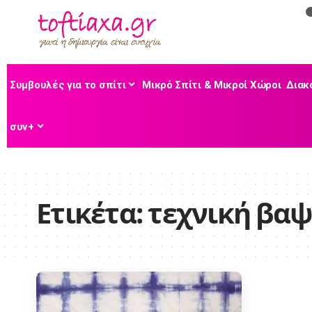
Συμβουλές για το σπίτι
Μικρό Σπίτι & Μικροί Χώροι
Διακ
συν+
Ετικέτα:
τεχνική βαψ