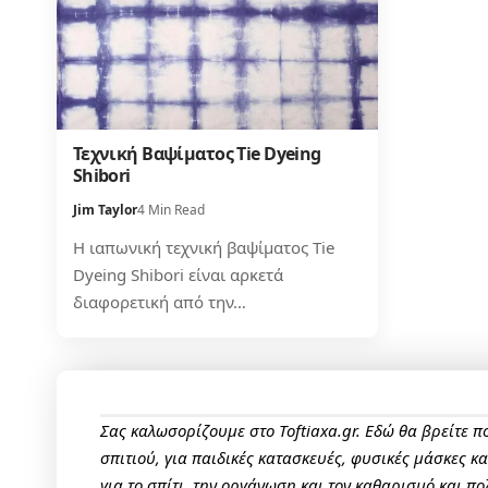
Τεχνική Βαψίματος Tie Dyeing
Shibori
Jim Taylor
4 Min Read
Η ιαπωνική τεχνική βαψίματος Tie
Dyeing Shibori είναι αρκετά
διαφορετική από την…
Σας καλωσορίζουμε στο Toftiaxa.gr. Εδώ θα βρείτε 
σπιτιού, για παιδικές κατασκευές, φυσικές μάσκες κ
για το σπίτι, την οργάνωση και τον καθαρισμό και πο