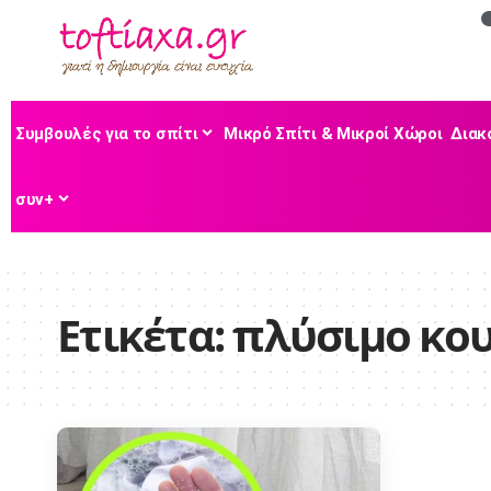
Συμβουλές για το σπίτι
Μικρό Σπίτι & Μικροί Χώροι
Διακ
συν+
Ετικέτα:
πλύσιμο κο