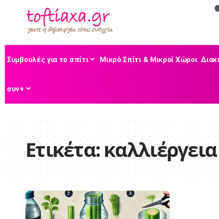
Συμβουλές για το σπίτι
Μικρό Σπίτι & Μικροί Χώροι
Διακ
συν+
Ετικέτα:
καλλιέργεια