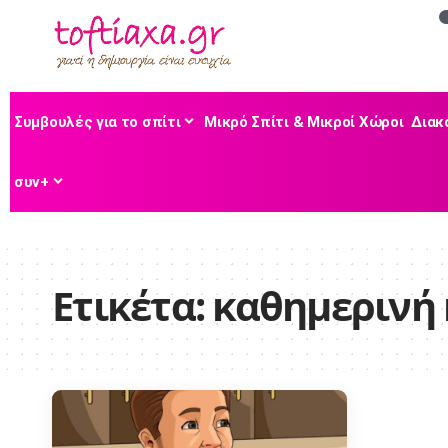
Συμβουλές για το σπίτι
Μικρό Σπίτι & Μικροί Χώροι
Διακ
συν+
Ετικέτα:
καθημερινή