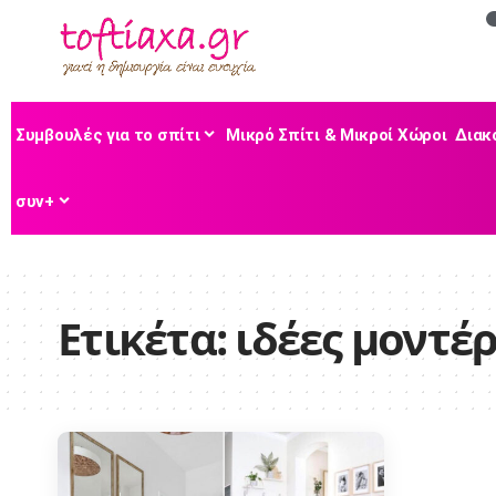
Συμβουλές για το σπίτι
Μικρό Σπίτι & Μικροί Χώροι
Διακ
συν+
Ετικέτα:
ιδέες μοντέ