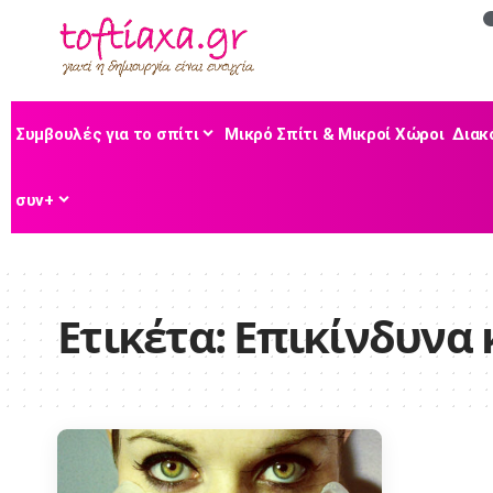
Συμβουλές για το σπίτι
Μικρό Σπίτι & Μικροί Χώροι
Διακ
συν+
Ετικέτα:
Επικίνδυνα 