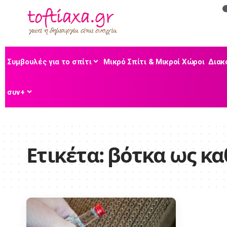
Συμβουλές για το σπίτι
Μικρό Σπίτι & Μικροί Χώροι
Διακ
συν+
Ετικέτα:
βότκα ως κα