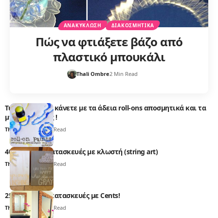
ΑΝΑΚΎΚΛΩΣΗ
ΔΙΑΚΟΣΜΗΤΙΚΆ
Πώς να φτιάξετε βάζο από
πλαστικό μπουκάλι
Thali Ombre
2 Min Read
Τι μπορείτε να κάνετε με τα άδεια roll-ons αποσμητικά και τα
μπαλάκια τους !
Thali Ombre
1 Min Read
40 πίνακες – κατασκευές με κλωστή (string art)
Thali Ombre
1 Min Read
25 ιδιαίτερες κατασκευές με Cents!
Thali Ombre
1 Min Read