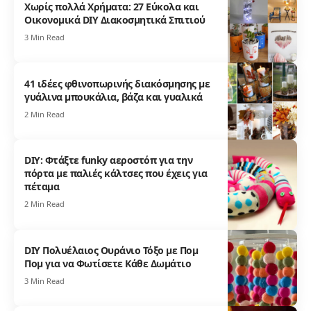
Χωρίς πολλά Χρήματα: 27 Εύκολα και
Οικονομικά DIY Διακοσμητικά Σπιτιού
3 Min Read
41 ιδέες φθινοπωρινής διακόσμησης με
γυάλινα μπουκάλια, βάζα και γυαλικά
2 Min Read
DIY: Φτάξτε funky αεροστόπ για την
πόρτα με παλιές κάλτσες που έχεις για
πέταμα
2 Min Read
DIY Πολυέλαιος Ουράνιο Τόξο με Πομ
Πομ για να Φωτίσετε Κάθε Δωμάτιο
3 Min Read