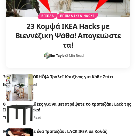
ΈΠΙΠΛΑ
ΈΠΙΠΛΑ IKEA HACKS
23 Κομψά IKEA Hacks με
Βιεννέζικη Ψάθα! Απογειώστε
τα!
Jim Taylor
2 Min Read
39 Ιδέες IKEA FÖRHÖJA Τρόλεϊ Κουζίνας για Κάθε Σπίτι
Jim Taylor
2 Min Read
60 Μοναδικές ιδέες για να μετατρέψετε το τραπεζάκι Lack της
IKEA! – Ikea Hacks!
Thali Ombre
1 Min Read
Μεταμορφώστε ένα Τραπεζάκι LACK IKEA σε Κολάζ