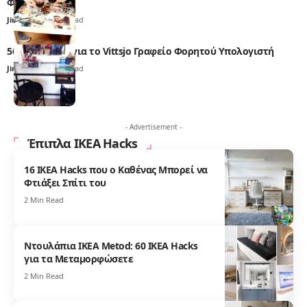
Φωτογραφιών
Jim Taylor
2 Min Read
56 IKEA Hacks για το Vittsjo Γραφείο Φορητού Υπολογιστή
Jim Taylor
2 Min Read
- Advertisement -
Έπιπλα IKEA Hacks
16 IKEA Hacks που ο Καθένας Μπορεί να
Φτιάξει Σπίτι του
2 Min Read
Ντουλάπια IKEA Metod: 60 IKEA Hacks
για τα Μεταμορφώσετε
2 Min Read